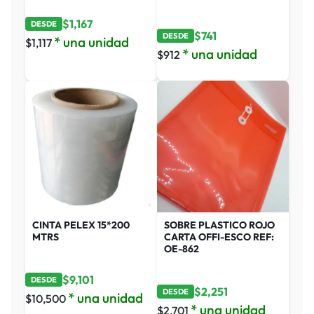
$
1,167
DESDE
$
741
DESDE
* una unidad
$
1,117
* una unidad
$
912
CINTA PELEX 15*200
SOBRE PLASTICO ROJO
MTRS
CARTA OFFI-ESCO REF:
OE-862
$
9,101
DESDE
$
2,251
DESDE
* una unidad
$
10,500
* una unidad
$
2,701