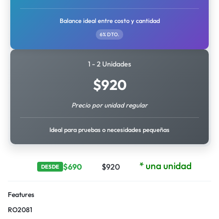
Balance ideal entre costo y cantidad
6% DTO.
1 - 2 Unidades
$
920
Precio por unidad regular
Ideal para pruebas o necesidades pequeñas
* una unidad
$
690
$
920
DESDE
Features
RO2081