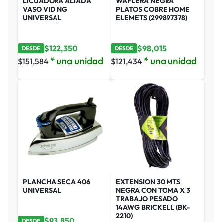
LICUADORA ALIADA
WAFLERA NEGRA
VASO VID NG
PLATOS COBRE HOME
UNIVERSAL
ELEMETS (299897378)
$
122,350
$
98,015
DESDE
DESDE
* una unidad
* una unidad
$
151,584
$
121,434
PLANCHA SECA 406
EXTENSION 30 MTS
UNIVERSAL
NEGRA CON TOMA X 3
TRABAJO PESADO
14AWG BRICKELL (BK-
2210)
$
93,850
DESDE