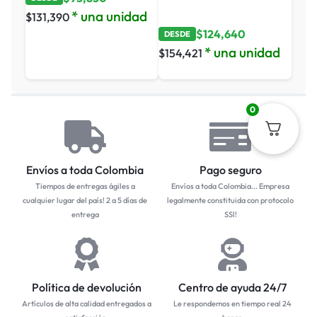
* una unidad
$
131,390
$
124,640
DESDE
* una unidad
$
154,421
0
Envíos a toda Colombia
Pago seguro
Tiempos de entregas ágiles a
Envíos a toda Colombia... Empresa
cualquier lugar del país! 2 a 5 días de
legalmente constituida con protocolo
entrega
SSl!
Política de devolución
Centro de ayuda 24/7
Artículos de alta calidad entregados a
Le respondemos en tiempo real 24