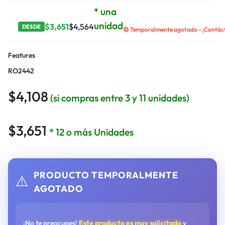
* una
unidad
$
3,651
$
4,564
DESDE
🔴 Temporalmente agotado - ¡Contácta
Features
RO2442
$
4,108
(si compras entre 3 y 11 unidades)
$
3,651
* 12 o más Unidades
PRODUCTO TEMPORALMENTE
⚠️
AGOTADO
¡No te preocupes!
Este producto es muy solicitado
y