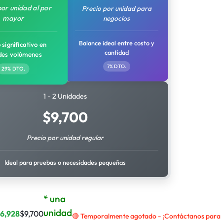
por unidad al por
Precio por unidad para
mayor
negocios
Balance ideal entre costo y
 significativo en
cantidad
des volúmenes
7% DTO.
29% DTO.
1 - 2 Unidades
$
9,700
Precio por unidad regular
Ideal para pruebas o necesidades pequeñas
* una
unidad
$
6,928
$
9,700
🔴 Temporalmente agotado - ¡Contáctanos para r