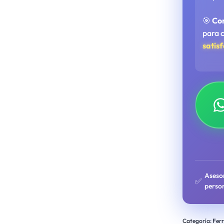
🎯
Co
para 
satis
Aseso
✅
perso
Categoría:
Ferr