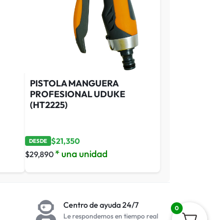
PISTOLA MANGUERA
PROFESIONAL UDUKE
(HT2225)
$
21,350
DESDE
* una unidad
$
29,890
Centro de ayuda 24/7
0
Le respondemos en tiempo real