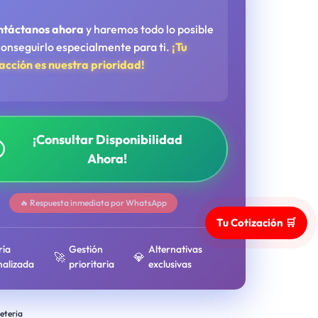
ntáctanos ahora
y haremos todo lo posible
conseguirlo especialmente para ti.
¡Tu
facción es nuestra prioridad!
¡Consultar Disponibilidad
Ahora!
🔥 Respuesta inmediata por WhatsApp
Tu Cotización 🛒
ría
Gestión
Alternativas
🚀
💎
nalizada
prioritaria
exclusivas
eteria