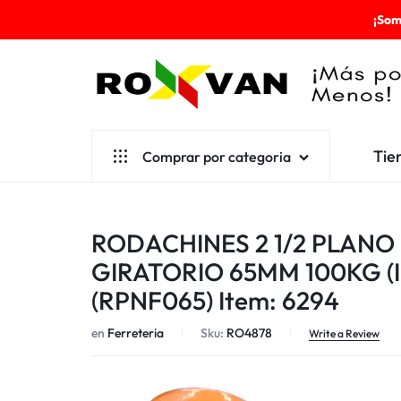
¡Som
ROXVAN
Tie
Comprar por categoria
¡MÁS
POR
Aseo
RODACHINES 2 1/2 PLANO
MENOS!
Cafetería
GIRATORIO 65MM 100KG (I
Escolares
(RPNF065) Item: 6294
Desechables
en
Ferreteria
Sku:
RO4878
Write a Review
Ferretería
Herramientas