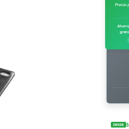
Precio 
Ahorro
gran
DESDE