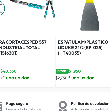
RA CORTA CESPED 557
ESPATULA M/PLASTICO
INDUSTRIAL TOTAL
UDUKE 2 1/2 (EP-025)
1516301)
(HT40035)
$
40,350
$
1,950
DESDE
* una unidad
* una unidad
90
$
2,730
Pago seguro
Política de devolución
Envíos a toda Colombia...
Artículos de alta calidad