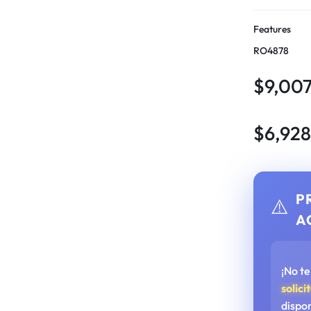
Features
RO4878
$
9,00
$
6,92
P
⚠️
A
¡No t
solici
dispo