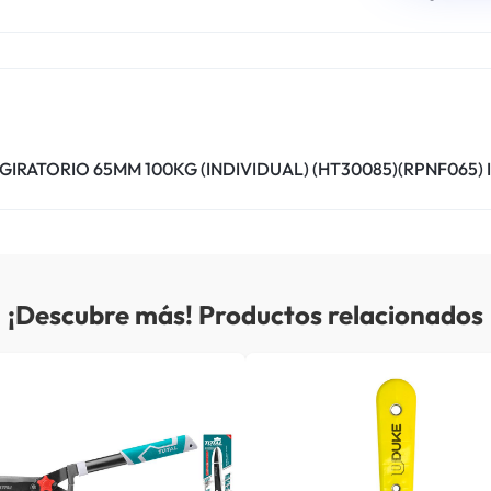
IRATORIO 65MM 100KG (INDIVIDUAL) (HT30085)(RPNF065) I
¡Descubre más! Productos relacionados