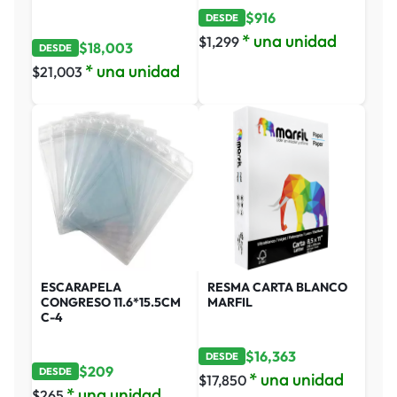
$
916
DESDE
* una unidad
$
1,299
$
18,003
DESDE
* una unidad
$
21,003
ESCARAPELA
RESMA CARTA BLANCO
CONGRESO 11.6*15.5CM
MARFIL
C-4
$
16,363
DESDE
$
209
DESDE
* una unidad
$
17,850
* una unidad
$
265