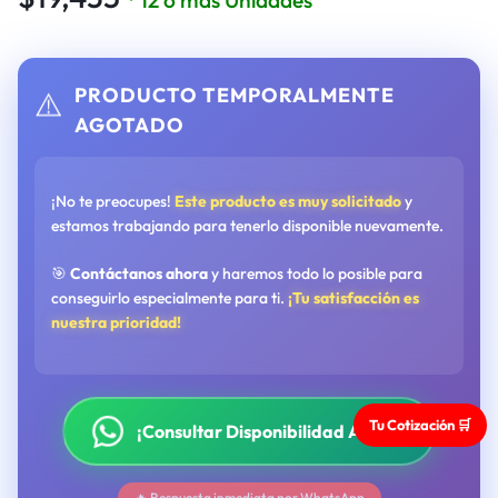
PRODUCTO TEMPORALMENTE
⚠️
AGOTADO
¡No te preocupes!
Este producto es muy solicitado
y
estamos trabajando para tenerlo disponible nuevamente.
🎯
Contáctanos ahora
y haremos todo lo posible para
conseguirlo especialmente para ti.
¡Tu satisfacción es
nuestra prioridad!
Tu Cotización 🛒
¡Consultar Disponibilidad Ahora!
🔥 Respuesta inmediata por WhatsApp