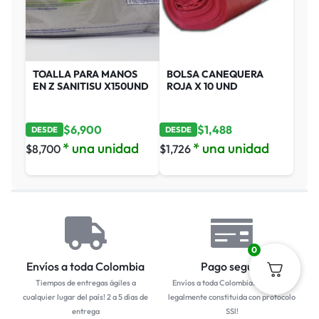
TOALLA PARA MANOS
BOLSA CANEQUERA
EN Z SANITISU X150UND
ROJA X 10 UND
$
6,900
$
1,488
DESDE
DESDE
* una unidad
* una unidad
$
8,700
$
1,726
0
Envíos a toda Colombia
Pago seguro
Tiempos de entregas ágiles a
Envíos a toda Colombia... Empresa
cualquier lugar del país! 2 a 5 días de
legalmente constituida con protocolo
entrega
SSl!