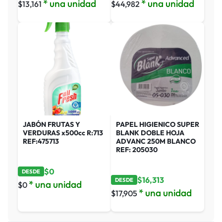
* una unidad
* una unidad
$
13,161
$
44,982
JABÓN FRUTAS Y
PAPEL HIGIENICO SUPER
VERDURAS x500cc R:713
BLANK DOBLE HOJA
REF:475713
ADVANC 250M BLANCO
REF: 205030
$
0
DESDE
$
16,313
DESDE
* una unidad
$
0
* una unidad
$
17,905