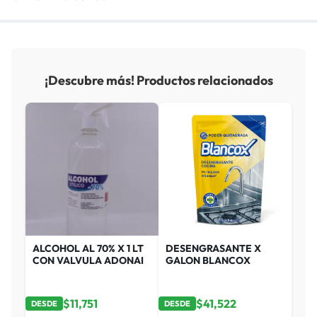
¡Descubre más! Productos relacionados
ALCOHOL AL 70% X 1 LT
DESENGRASANTE X
CON VALVULA ADONAI
GALON BLANCOX
$
11,751
$
41,522
DESDE
DESDE