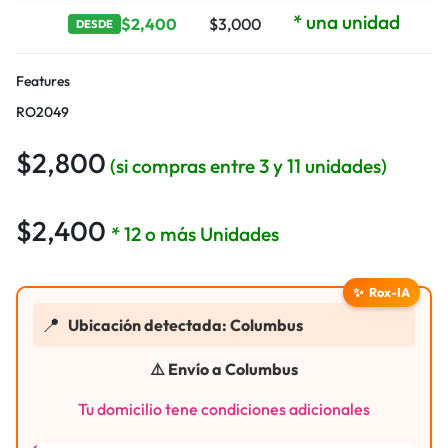
* una unidad
$
2,400
$
3,000
DESDE
Features
RO2049
$
2,800
(si compras entre 3 y 11 unidades)
$
2,400
* 12 o más Unidades
✨
Rox-IA
📍
Ubicación detectada: Columbus
⚠️ Envío a Columbus
Tu domicilio tene condiciones adicionales