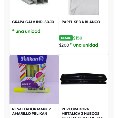
GRAPA GALV IND. 80-10
PAPEL SEDA BLANCO
* una unidad
$
150
DESDE
* una unidad
$
200
RESALTADOR MARK 2
PERFORADORA
AMARILLO PELIKAN
METALICA 3 HUECOS
OFFI ESCO REF: OE-356