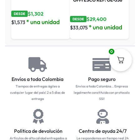
$
1,302
DESDE
$
29,400
DESDE
* una unidad
$
1,573
* una unidad
$
33,075
0
Envíos a toda Colombia
Pago seguro
Tiempos de entregas ágiles a
Envíos a toda Colombia... Empresa
cualquier lugar del país! 2 a 5 días de
legalmente constituida con protocolo
entrega
SSl!
Política de devolución
Centro de ayuda 24/7
Artículos de alta calidad entregados a
Le respondemos en tiempo real 24