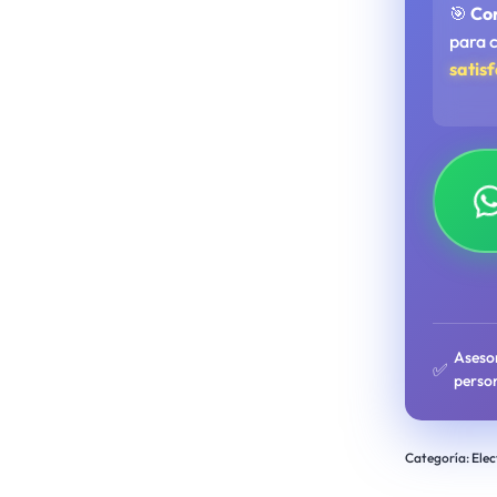
🎯
Co
para 
satis
Aseso
✅
perso
Categoría:
Elec