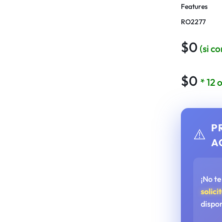
Features
RO2277
$
0
(si c
$
0
* 12
P
⚠️
A
¡No t
solici
dispo