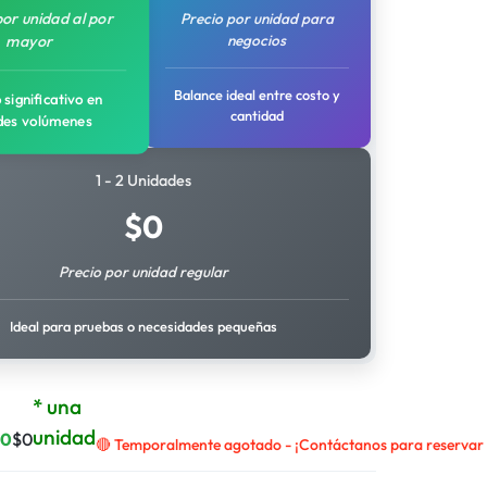
por unidad al por
Precio por unidad para
negocios
mayor
Balance ideal entre costo y
 significativo en
cantidad
des volúmenes
1 - 2 Unidades
$
0
Precio por unidad regular
Ideal para pruebas o necesidades pequeñas
* una
unidad
$
0
$
0
🔴 Temporalmente agotado - ¡Contáctanos para reservar e