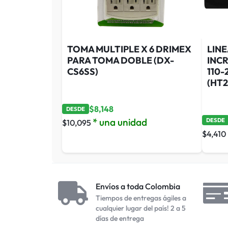
TOMA MULTIPLE X 6 DRIMEX
LINE
PARA TOMA DOBLE (DX-
INC
CS6SS)
110-
(HT2
$
8,148
DESDE
* una unidad
DESDE
$
10,095
$
4,410
Envíos a toda Colombia
Tiempos de entregas ágiles a
cualquier lugar del país! 2 a 5
días de entrega