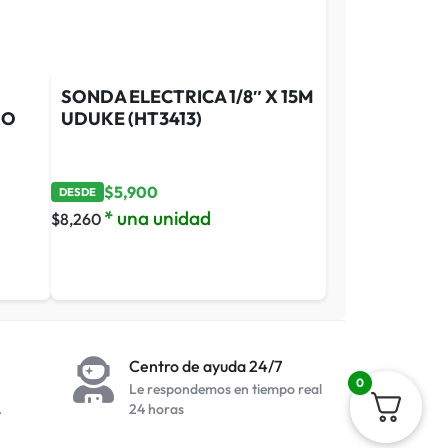
SONDA ELECTRICA 1/8″ X 15M
RO
UDUKE (HT3413)
$
5,900
DESDE
* una unidad
$
8,260
Centro de ayuda 24/7
0
Le respondemos en tiempo real
.
24 horas