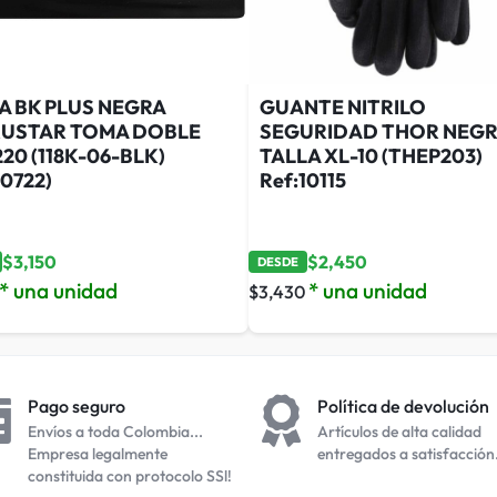
A BK PLUS NEGRA
GUANTE NITRILO
RUSTAR TOMA DOBLE
SEGURIDAD THOR NEG
220 (118K-06-BLK)
TALLA XL-10 (THEP203)
0722)
Ref:10115
$
3,150
$
2,450
DESDE
* una unidad
* una unidad
$
3,430
Pago seguro
Política de devolución
Envíos a toda Colombia...
Artículos de alta calidad
Empresa legalmente
entregados a satisfacción
constituida con protocolo SSl!