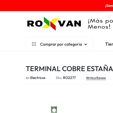
¡Som
ROXVAN
Tie
Comprar por categoria
¡MÁS
POR
Aseo
TERMINAL COBRE ESTAÑ
MENOS!
Cafetería
en
Electricos
Sku:
RO2277
Escolares
Write a Review
Desechables
Ferretería
Herramientas