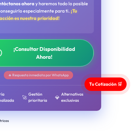
ntáctanos ahora
y haremos todo lo posible
conseguirlo especialmente para ti.
¡Tu
facción es nuestra prioridad!
¡Consultar Disponibilidad
Ahora!
🔥 Respuesta inmediata por WhatsApp
Tu Cotización 🛒
ría
Gestión
Alternativas
🚀
💎
nalizada
prioritaria
exclusivas
tricos