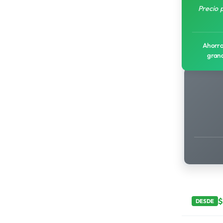
Precio 
Ahorro
gran
DESDE