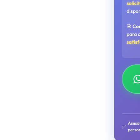
solici
dispo
🎯
Co
para 
satis
Aseso
✅
perso