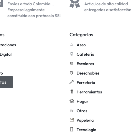
Envíos a toda Colombia...
Artículos de alta calidad
Empresa legalmente
entregados a satisfacción
constituida con protocolo SSl!
os
Categorías
izaciones
Aseo
Digital
Cafetería
Escolares
to
Desechables
tas
Ferretería
Herramientas
Hogar
Otros
Papelería
Tecnología