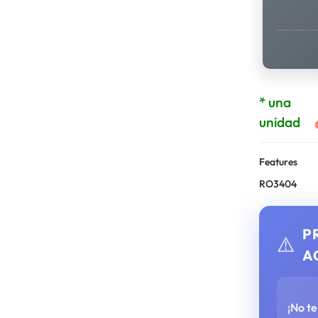
* una
unidad
Features
RO3404
P
⚠️
A
¡No t