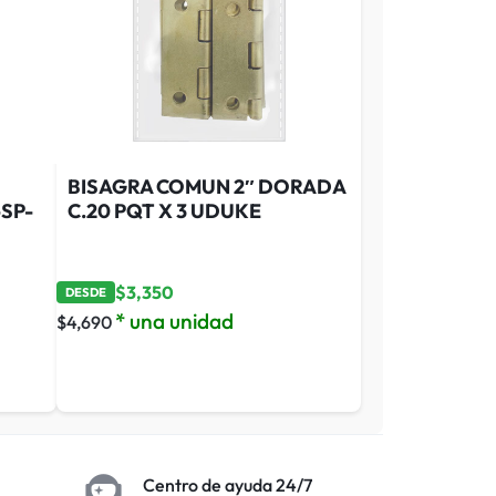
BISAGRA COMUN 2″ DORADA
SP-
C.20 PQT X 3 UDUKE
$
3,350
DESDE
* una unidad
$
4,690
Centro de ayuda 24/7