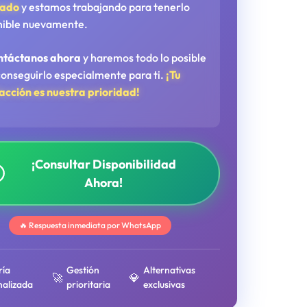
tado
y estamos trabajando para tenerlo
nible nuevamente.
ntáctanos ahora
y haremos todo lo posible
conseguirlo especialmente para ti.
¡Tu
facción es nuestra prioridad!
¡Consultar Disponibilidad
Ahora!
🔥 Respuesta inmediata por WhatsApp
ría
Gestión
Alternativas
🚀
💎
nalizada
prioritaria
exclusivas