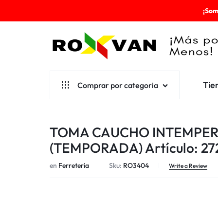
¡Som
ROXVAN
Tie
Comprar por categoria
¡MÁS
POR
Aseo
TOMA CAUCHO INTEMPER
MENOS!
Cafetería
(TEMPORADA) Artículo: 27
Escolares
en
Ferreteria
Sku:
RO3404
Write a Review
Desechables
Ferretería
Herramientas