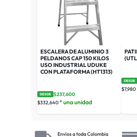
ESCALERA DE ALUMINIO 3
PATI
PELDANOS CAP 150 KILOS
(UTL
USO INDUSTRIAL UDUKE
CON PLATAFORMA (HT1313)
DESDE
$
7,980
$
237,600
DESDE
* una unidad
$
332,640
Envíos a toda Colombia