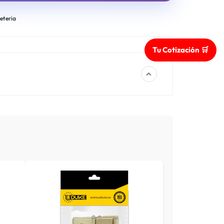
eteria
Tu Cotización 🛒