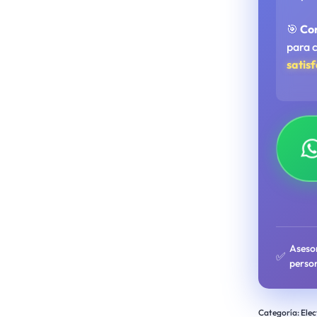
🎯
Co
para 
satis
Aseso
✅
perso
Categoría:
Elec