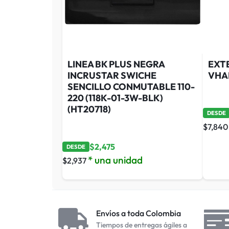
LINEA BK PLUS NEGRA
EXT
INCRUSTAR SWICHE
VHA
SENCILLO CONMUTABLE 110-
220 (118K-01-3W-BLK)
(HT20718)
DESDE
$
7,840
$
2,475
DESDE
* una unidad
$
2,937
Envíos a toda Colombia
Tiempos de entregas ágiles a