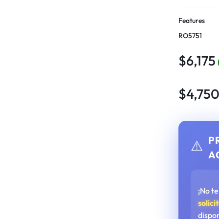
Features
RO5751
$
6,175
$
4,75
P
⚠️
A
¡No t
solici
dispo