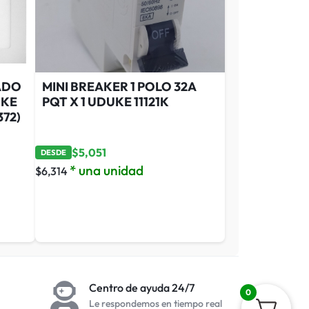
ADO
MINI BREAKER 1 POLO 32A
UKE
PQT X 1 UDUKE 11121K
372)
$
5,051
DESDE
* una unidad
$
6,314
Centro de ayuda 24/7
0
Le respondemos en tiempo real