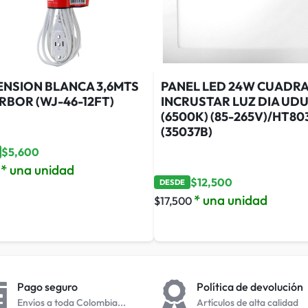
ENSION BLANCA 3,6MTS
PANEL LED 24W CUADR
RBOR (WJ-46-12FT)
INCRUSTAR LUZ DIA UD
(6500K) (85-265V)/HT80
(35037B)
$
5,600
* una unidad
$
12,500
DESDE
* una unidad
$
17,500
Pago seguro
Política de devolución
Envíos a toda Colombia...
Artículos de alta calidad