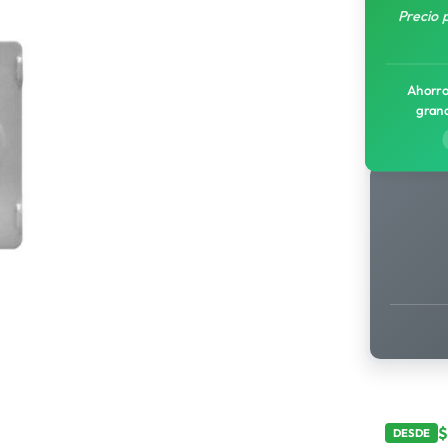
Precio 
Ahorro
gran
DESDE