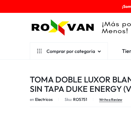
¡Som
ROXVAN
Tie
Comprar por categoria
¡MÁS
POR
Aseo
TOMA DOBLE LUXOR BLA
MENOS!
Cafetería
SIN TAPA DUKE ENERGY (V9
Escolares
en
Electricos
Sku:
RO5751
Write a Review
Desechables
Ferretería
Herramientas