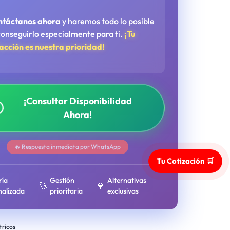
ntáctanos ahora
y haremos todo lo posible
conseguirlo especialmente para ti.
¡Tu
facción es nuestra prioridad!
¡Consultar Disponibilidad
Ahora!
🔥 Respuesta inmediata por WhatsApp
Tu Cotización 🛒
ría
Gestión
Alternativas
🚀
💎
nalizada
prioritaria
exclusivas
tricos