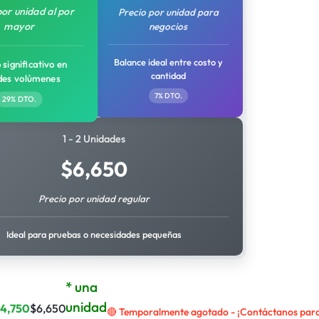
por unidad al por
Precio por unidad para
mayor
negocios
Balance ideal entre costo y
 significativo en
cantidad
des volúmenes
7% DTO.
29% DTO.
1 - 2 Unidades
$
6,650
Precio por unidad regular
Ideal para pruebas o necesidades pequeñas
* una
unidad
$
4,750
$
6,650
🔴 Temporalmente agotado - ¡Contáctanos para 