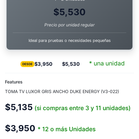
$
5,530
Precio por unidad regular
Ideal para pruebas o necesidades pequeñas
* una unidad
$
3,950
$
5,530
DESDE
Features
TOMA TV LUXOR GRIS ANCHO DUKE ENERGY (V3-022)
$
5,135
(si compras entre 3 y 11 unidades)
$
3,950
* 12 o más Unidades