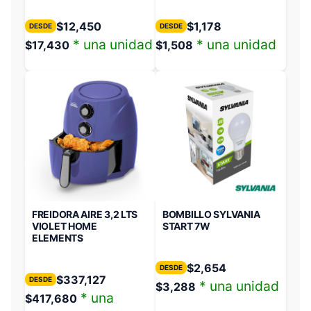
$
12,450
$
1,178
DESDE
DESDE
* una unidad
* una unidad
$
17,430
$
1,508
FREIDORA AIRE 3,2 LTS
BOMBILLO SYLVANIA
VIOLET HOME
START 7W
ELEMENTS
$
2,654
DESDE
$
337,127
DESDE
* una unidad
$
3,288
* una
$
417,680