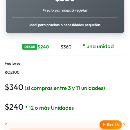
Precio por unidad regular
Ideal para pruebas o necesidades pequeñas
* una unidad
$
240
$
360
DESDE
Features
RO2100
$
340
(si compras entre 3 y 11 unidades)
$
240
* 12 o más Unidades
✨
Rox-IA