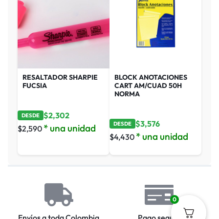
RESALTADOR SHARPIE
BLOCK ANOTACIONES
FUCSIA
CART AM/CUAD 50H
NORMA
$
2,302
DESDE
$
3,576
DESDE
* una unidad
$
2,590
* una unidad
$
4,430
0
Envíos a toda Colombia
Pago seguro