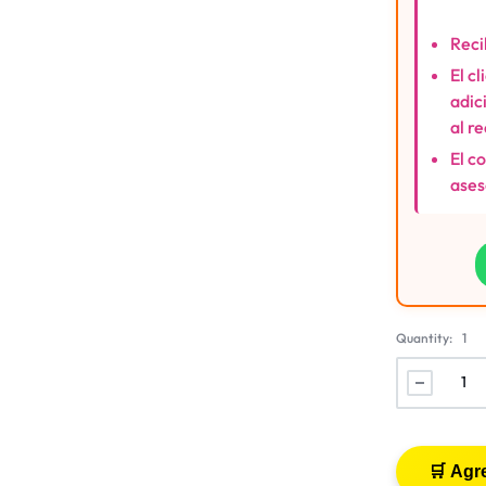
Reci
El c
adic
al r
El c
ases
Quantity:
1