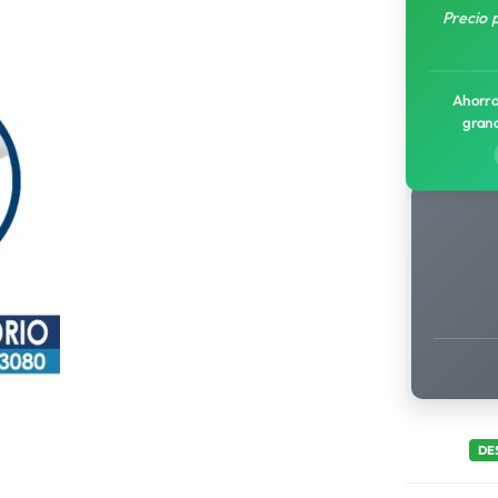
Precio 
Ahorro
gran
DE