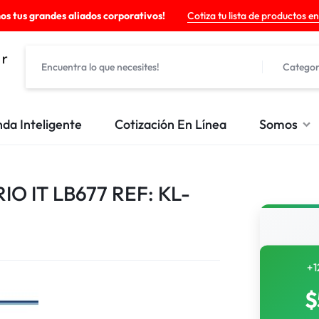
os tus grandes aliados corporativos!
Cotiza tu lista de productos en
Categor
nda Inteligente
Cotización En Línea
Somos
O IT LB677 REF: KL-
+1
$