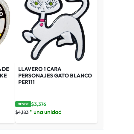
A DE
LLAVERO 1 CARA
UKE
PERSONAJES GATO BLANCO
PER111
$
3,376
DESDE
* una unidad
$
4,183