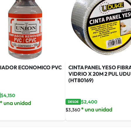
PIADOR ECONOMICO PVC
CINTA PANEL YESO FIBR
VIDRIO X 20M 2 PUL UD
(HT80169)
$
4,150
$
2,400
* una unidad
DESDE
* una unidad
$
3,360