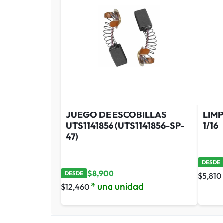
JUEGO DE ESCOBILLAS
LIM
UTS1141856 (UTS1141856-SP-
1/16
47)
DESDE
$
8,900
DESDE
$
5,810
* una unidad
$
12,460