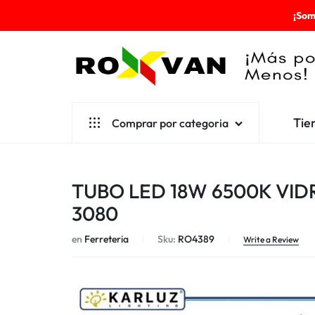
¡Som
ROXVAN
Tie
Comprar por categoria
¡MÁS
POR
Aseo
TUBO LED 18W 6500K VIDRI
MENOS!
Cafetería
3080
Escolares
en
Ferreteria
Sku:
RO4389
Write a Review
Desechables
Ferretería
Herramientas