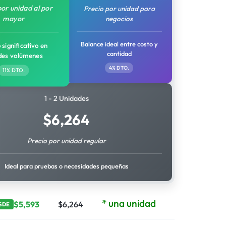
por unidad al por
Precio por unidad para
mayor
negocios
Balance ideal entre costo y
 significativo en
cantidad
des volúmenes
4% DTO.
11% DTO.
1 - 2 Unidades
$
6,264
Precio por unidad regular
Ideal para pruebas o necesidades pequeñas
* una unidad
$
5,593
$
6,264
SDE