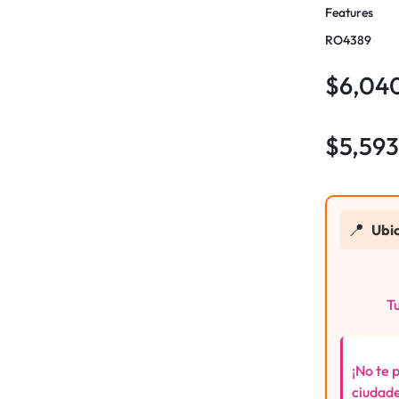
Features
RO4389
$
6,04
$
5,59
📍
Ubi
Tu
¡No te 
ciudade