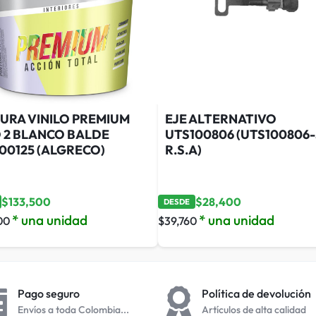
URA VINILO PREMIUM
EJE ALTERNATIVO
O 2 BLANCO BALDE
UTS100806 (UTS100806-
00125 (ALGRECO)
R.S.A)
$
133,500
$
28,400
DESDE
* una unidad
* una unidad
00
$
39,760
Pago seguro
Política de devolución
Envíos a toda Colombia...
Artículos de alta calidad