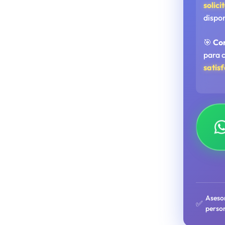
solici
dispo
🎯
Co
para 
satis
Aseso
✅
perso