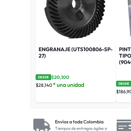
ENGRANAJE (UTS100806-SP-
PINT
27)
TIP
(904
$
20,100
DESDE
* una unidad
DESDE
$
28,140
$
186,9
Envíos a toda Colombia
Tiempos de entregas ágiles a