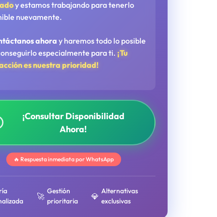
tado
y estamos trabajando para tenerlo
nible nuevamente.
ntáctanos ahora
y haremos todo lo posible
conseguirlo especialmente para ti.
¡Tu
facción es nuestra prioridad!
¡Consultar Disponibilidad
Ahora!
🔥 Respuesta inmediata por WhatsApp
ría
Gestión
Alternativas
🚀
💎
nalizada
prioritaria
exclusivas