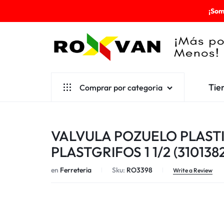
¡Som
ROXVAN
Tie
Comprar por categoria
¡MÁS
POR
Aseo
VALVULA POZUELO PLAST
MENOS!
Cafetería
PLASTGRIFOS 1 1/2 (3101382)
Escolares
en
Ferreteria
Sku:
RO3398
Write a Review
Desechables
Ferretería
Herramientas