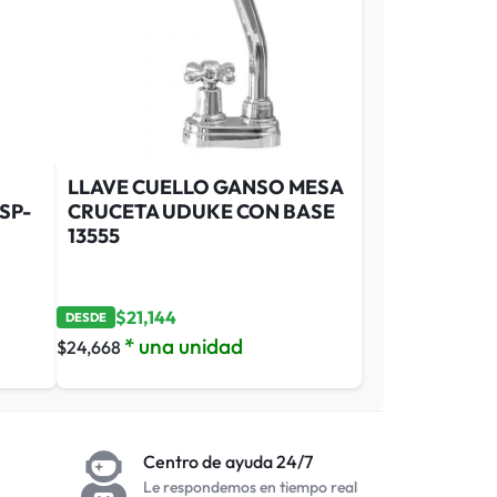
LLAVE CUELLO GANSO MESA
SP-
CRUCETA UDUKE CON BASE
13555
$
21,144
DESDE
* una unidad
$
24,668
Centro de ayuda 24/7
Le respondemos en tiempo real