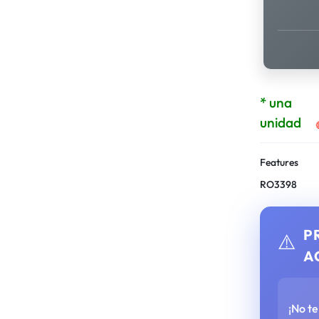
* una
unidad
Features
RO3398
P
⚠️
A
¡No t