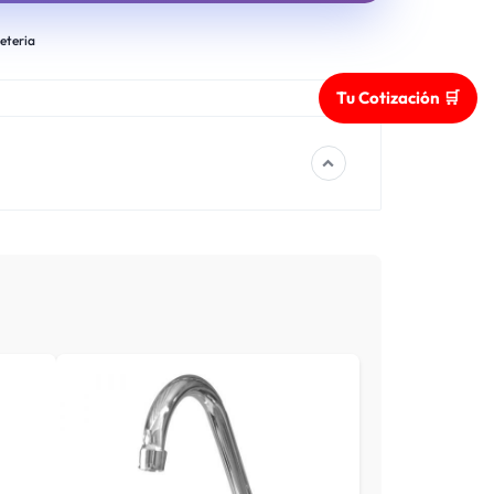
eteria
Tu Cotización 🛒