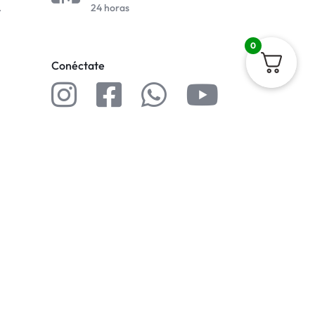
.
24 horas
0
Conéctate