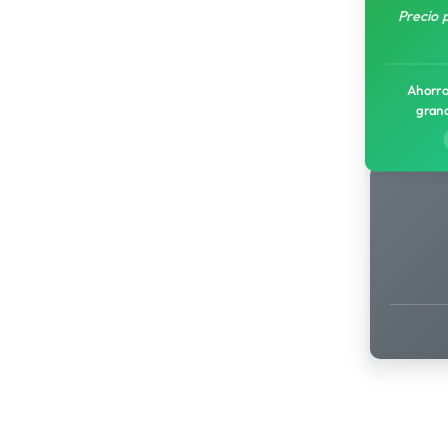
Precio 
Ahorro
gran