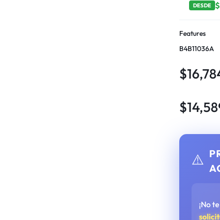
DESDE
Features
B4B11036A
$
16,78
$
14,58
P
⚠️
A
¡No t
solici