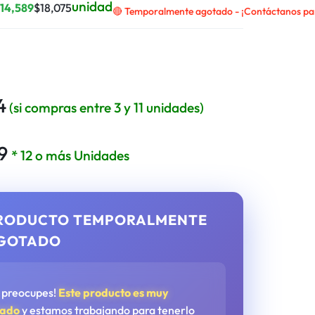
unidad
$
14,589
$
18,075
🔴 Temporalmente agotado - ¡Contáctanos para
4
(si compras entre 3 y 11 unidades)
9
* 12 o más Unidades
RODUCTO TEMPORALMENTE
GOTADO
e preocupes!
Este producto es muy
tado
y estamos trabajando para tenerlo