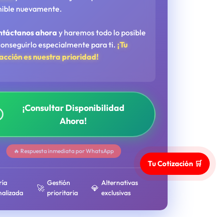
nible nuevamente.
ntáctanos ahora
y haremos todo lo posible
conseguirlo especialmente para ti.
¡Tu
facción es nuestra prioridad!
¡Consultar Disponibilidad
Ahora!
🔥 Respuesta inmediata por WhatsApp
Tu Cotización 🛒
ría
Gestión
Alternativas
🚀
💎
nalizada
prioritaria
exclusivas