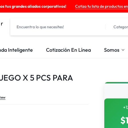
os tus grandes aliados corporativos!
Cotiza tu lista de productos en
Categor
nda Inteligente
Cotización En Línea
Somos
UEGO X 5 PCS PARA
view
+1
$