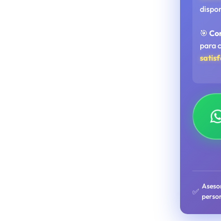
dispo
🎯
Co
para 
satis
Aseso
✅
perso