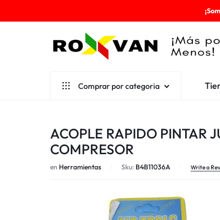
¡Som
ROXVAN
Tie
Comprar por categoria
¡MÁS
POR
Aseo
ACOPLE RAPIDO PINTAR J
MENOS!
Cafetería
COMPRESOR
Escolares
en
Herramientas
Sku:
B4B11036A
Write a Re
Desechables
Ferretería
Herramientas