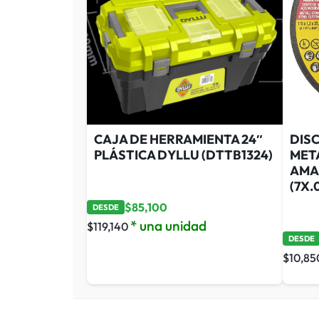
CAJA DE HERRAMIENTA 24″
DIS
PLÁSTICA DYLLU (DTTB1324)
MET
AMA
(7X.
$
85,100
DESDE
* una unidad
$
119,140
DESDE
$
10,85