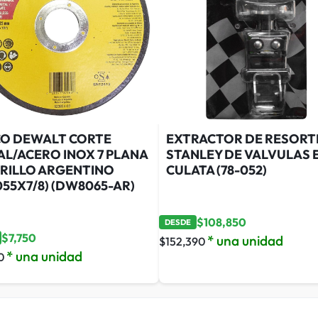
CO DEWALT CORTE
EXTRACTOR DE RESORT
AL/ACERO INOX 7 PLANA
STANLEY DE VALVULAS 
RILLO ARGENTINO
CULATA (78-052)
055X7/8) (DW8065-AR)
$
108,850
DESDE
$
7,750
* una unidad
$
152,390
* una unidad
0