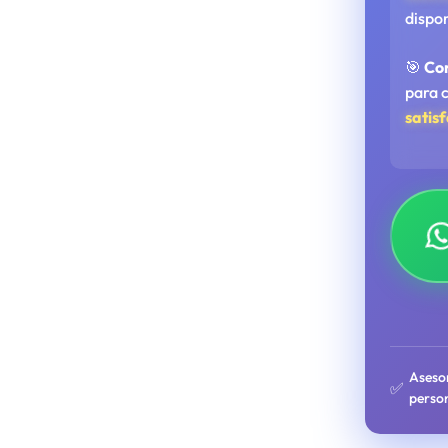
dispo
🎯
Co
para 
satis
Aseso
✅
perso