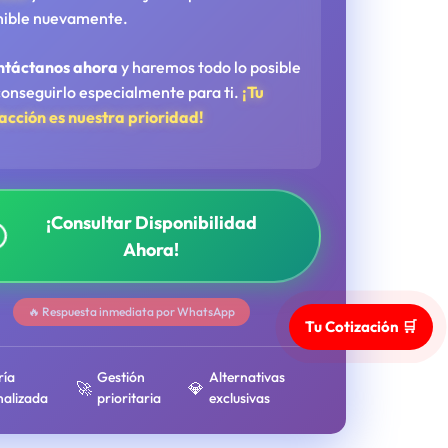
nible nuevamente.
ntáctanos ahora
y haremos todo lo posible
conseguirlo especialmente para ti.
¡Tu
facción es nuestra prioridad!
¡Consultar Disponibilidad
Ahora!
🔥 Respuesta inmediata por WhatsApp
Tu Cotización 🛒
ría
Gestión
Alternativas
🚀
💎
nalizada
prioritaria
exclusivas