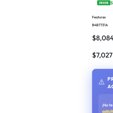
DESDE
Features
B4B7731A
$
8,08
$
7,027
P
⚠️
A
¡No t
solici