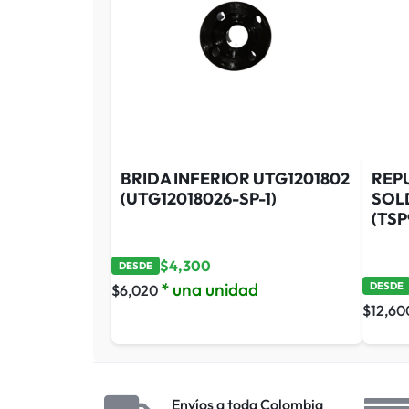
BRIDA INFERIOR UTG1201802
REP
(UTG12018026-SP-1)
SOLD
(TSP
$
4,300
DESDE
* una unidad
DESDE
$
6,020
$
12,60
Envíos a toda Colombia