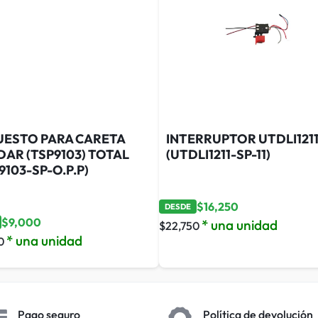
UESTO PARA CARETA
INTERRUPTOR UTDLI121
AR (TSP9103) TOTAL
(UTDLI1211-SP-11)
9103-SP-O.P.P)
$
16,250
DESDE
$
9,000
* una unidad
$
22,750
* una unidad
0
Pago seguro
Política de devolución