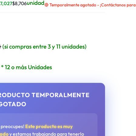
unidad
$
7,027
$
8,706
🔴 Temporalmente agotado - ¡Contáctanos para r
4
(si compras entre 3 y 11 unidades)
* 12 o más Unidades
RODUCTO TEMPORALMENTE
GOTADO
e preocupes!
Este producto es muy
tado
y estamos trabajando para tenerlo