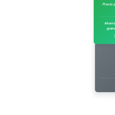
Precio 
Ahorro
gran