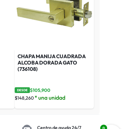
1
CHAPA MANIJA CUADRADA
ALCOBA DORADA GATO
(736108)
$
105,900
DESDE
* una unidad
$
148,260
Centro de ayuda 24/7
0