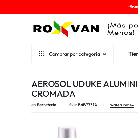
¡Som
ROXVAN
Tie
Comprar por categoria
¡MÁS
POR
Aseo
AEROSOL UDUKE ALUMINIO
MENOS!
Cafetería
CROMADA
Escolares
en
Ferreteria
Sku:
B4B7731A
Write a Review
Desechables
Ferretería
Herramientas