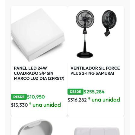
PANEL LED 24W
VENTILADOR SIL FORCE
CUADRADO S/P SIN
PLUS 2-1 NG SAMURAI
MARCO LUZ DIA (ZFR517)
$
255,284
DESDE
$
10,950
DESDE
* una unidad
$
316,282
* una unidad
$
15,330