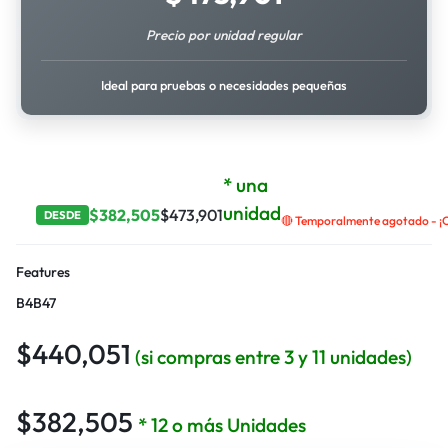
Precio por unidad regular
Ideal para pruebas o necesidades pequeñas
* una
unidad
$
382,505
$
473,901
DESDE
🔴 Temporalmente agotado - ¡C
Features
B4B47
$
440,051
(si compras entre 3 y 11 unidades)
$
382,505
* 12 o más Unidades