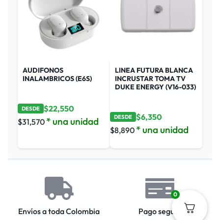
AUDIFONOS
LINEA FUTURA BLANCA
INALAMBRICOS (E6S)
INCRUSTAR TOMA TV
DUKE ENERGY (V16-033)
$
22,550
DESDE
$
6,350
DESDE
* una unidad
$
31,570
* una unidad
$
8,890
0
Envíos a toda Colombia
Pago seguro