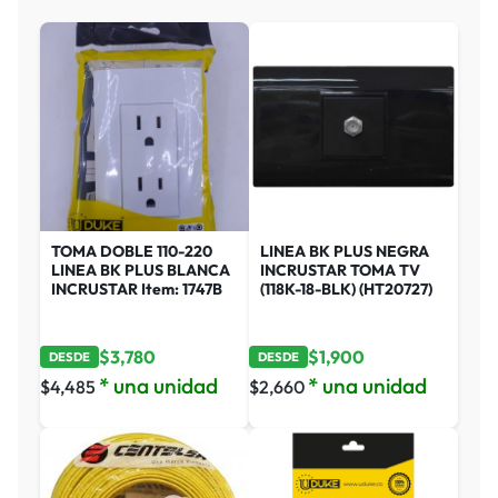
TOMA DOBLE 110-220
LINEA BK PLUS NEGRA
LINEA BK PLUS BLANCA
INCRUSTAR TOMA TV
INCRUSTAR Item: 1747B
(118K-18-BLK) (HT20727)
$
3,780
$
1,900
DESDE
DESDE
* una unidad
* una unidad
$
4,485
$
2,660