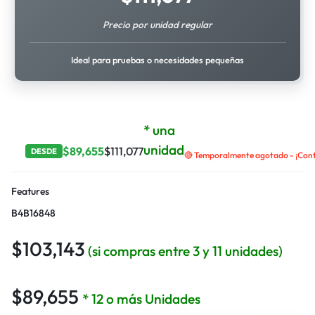
Precio por unidad regular
Ideal para pruebas o necesidades pequeñas
* una
unidad
$
89,655
$
111,077
DESDE
🔴 Temporalmente agotado - ¡Contá
Features
B4B16848
$
103,143
(si compras entre 3 y 11 unidades)
$
89,655
* 12 o más Unidades