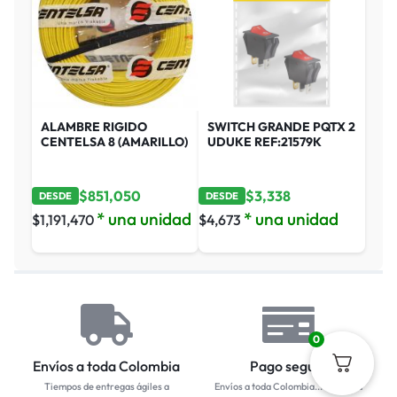
ALAMBRE RIGIDO
SWITCH GRANDE PQTX 2
CENTELSA 8 (AMARILLO)
UDUKE REF:21579K
$
851,050
$
3,338
DESDE
DESDE
* una unidad
* una unidad
$
1,191,470
$
4,673
0
Envíos a toda Colombia
Pago seguro
Tiempos de entregas ágiles a
Envíos a toda Colombia... Empresa