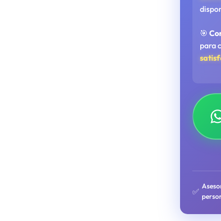
dispo
🎯
Co
para 
satis
Aseso
✅
perso