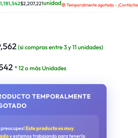
unidad
$
1,781,542
$
2,207,221
🔴 Temporalmente agotado - ¡Contáctano
9,562
(si compras entre 3 y 11 unidades)
,542
* 12 o más Unidades
RODUCTO TEMPORALMENTE
GOTADO
e preocupes!
Este producto es muy
tado
y estamos trabajando para tenerlo