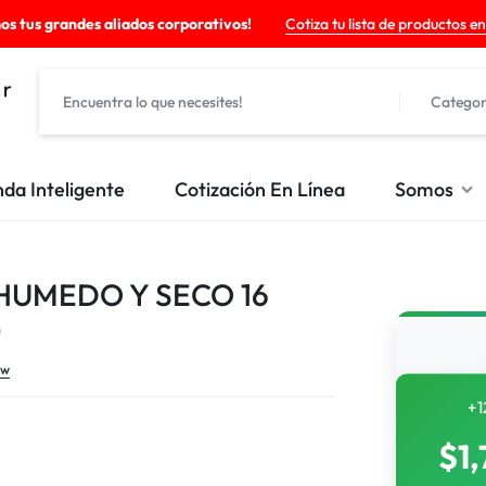
os tus grandes aliados corporativos!
Cotiza tu lista de productos en
Categor
nda Inteligente
Cotización En Línea
Somos
HUMEDO Y SECO 16
)
ew
+1
$
1