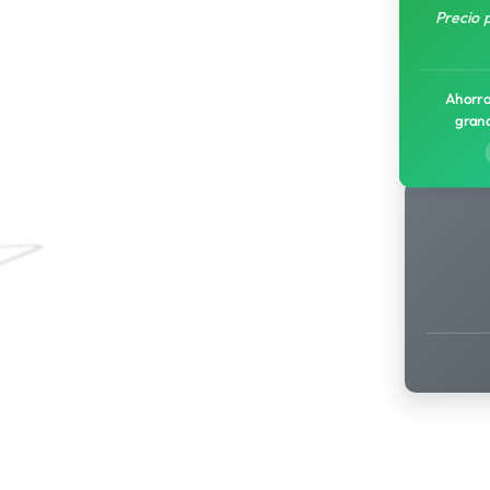
Precio 
Ahorro
gran