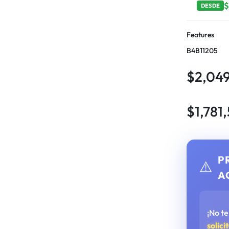
DESDE
Features
B4B11205
$
2,04
$
1,781
P
⚠️
A
¡No t
solici