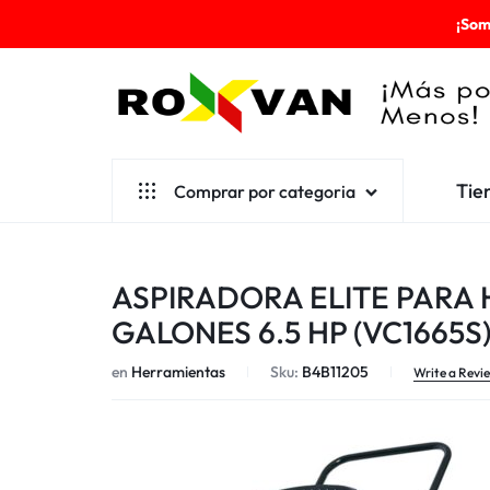
¡Som
ROXVAN
Tie
Comprar por categoria
¡MÁS
POR
Aseo
ASPIRADORA ELITE PARA 
MENOS!
Cafetería
GALONES 6.5 HP (VC1665S
Escolares
en
Herramientas
Sku:
B4B11205
Write a Revi
Desechables
Ferretería
Herramientas