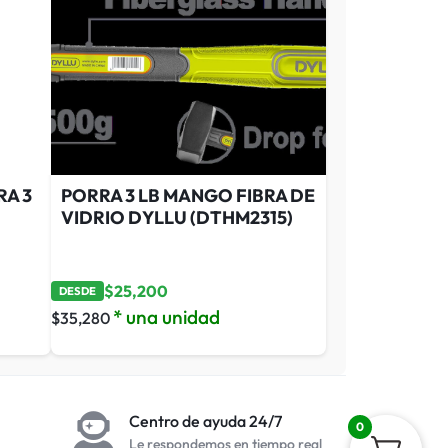
A 3
PORRA 3 LB MANGO FIBRA DE
VIDRIO DYLLU (DTHM2315)
$
25,200
DESDE
* una unidad
$
35,280
Centro de ayuda 24/7
0
Le respondemos en tiempo real