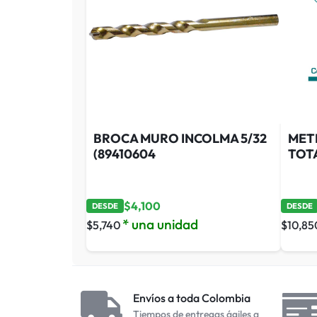
BROCA MURO INCOLMA 5/32
MET
(89410604
TOTA
$
4,100
DESDE
DESDE
* una unidad
$
5,740
$
10,85
Envíos a toda Colombia
Tiempos de entregas ágiles a