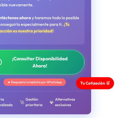
nible nuevamente.
ntáctanos ahora
y haremos todo lo posible
conseguirlo especialmente para ti.
¡Tu
facción es nuestra prioridad!
¡Consultar Disponibilidad
Ahora!
🔥 Respuesta inmediata por WhatsApp
Tu Cotización 🛒
ría
Gestión
Alternativas
🚀
💎
nalizada
prioritaria
exclusivas