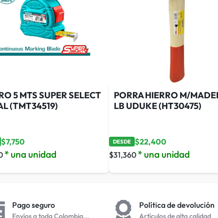
RO 5 MTS SUPER SELECT
PORRA HIERRO M/MADER
L (TMT34519)
LB UDUKE (HT30475)
$
7,750
$
22,400
DESDE
* una unidad
* una unidad
0
$
31,360
Pago seguro
Política de devolución
Envíos a toda Colombia...
Artículos de alta calidad