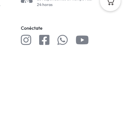
.
24 horas
Conéctate