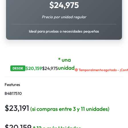
$
24,975
Precio por unidad regular
Ideal para pruebas o necesidades pequeñas
* una
unidad
$
20,159
$
24,975
DESDE
🔴 Temporalmente agotado - ¡Contá
Features
B4B17510
$
23,191
(si compras entre 3 y 11 unidades)
$
20,159