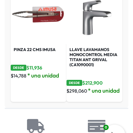
PINZA 22 CMS IMUSA
LLAVE LAVAMANOS
MONOCONTROL MEDIA
TITAN ANT GRIVAL
(CA1090001)
$
11,936
DESDE
* una unidad
$
14,788
$
212,900
DESDE
* una unidad
$
298,060
0