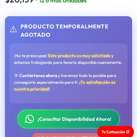
* 12 o más Unidades
PRODUCTO TEMPORALMENTE
⚠️
AGOTADO
¡No te preocupes!
Este producto es muy solicitado
y
estamos trabajando para tenerlo disponible nuevamente.
🎯
Contáctanos ahora
y haremos todo lo posible para
conseguirlo especialmente para ti.
¡Tu satisfacción es
nuestra prioridad!
¡Consultar Disponibilidad Ahora!
Tu Cotización 🛒