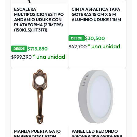
ESCALERA
CINTA ASFALTICA TAPA
MULTIPOSICIONES TIPO
GOTERAS 15 CM X 5 M
ANDAMIO UDUKE CON
ALUMINIO UDUKE 1.1MM
PLATAFORMA (2.1MTRS)
(150KLS)(HT3171)
$
30,500
DESDE
* una unidad
$
42,700
$
713,850
DESDE
* una unidad
$
999,390
MANIJA PUERTA GATO
PANEL LED REDONDO
EMPERADOR LATON
S/PONER 18W 6500k PRB