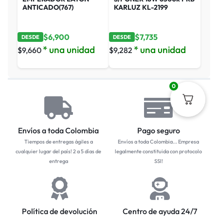
ANTICADO(767)
KARLUZ KL-2199
$
6,900
$
7,735
DESDE
DESDE
* una unidad
* una unidad
$
9,660
$
9,282
0
Envíos a toda Colombia
Pago seguro
Tiempos de entregas ágiles a
Envíos a toda Colombia... Empresa
cualquier lugar del país! 2 a 5 días de
legalmente constituida con protocolo
entrega
SSl!
Política de devolución
Centro de ayuda 24/7