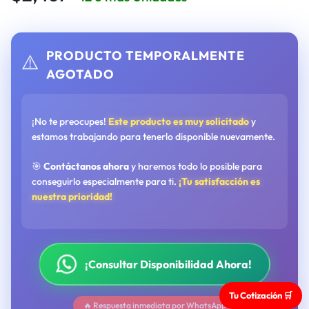
PRODUCTO TEMPORALMENTE
⚠️
AGOTADO
¡No te preocupes!
Este producto es muy solicitado
y
estamos trabajando para tenerlo disponible nuevamente.
🎯
Contáctanos ahora
y haremos todo lo posible para
conseguirlo especialmente para ti.
¡Tu satisfacción es
nuestra prioridad!
¡Consultar Disponibilidad Ahora!
Tu Cotización 🛒
🔥 Respuesta inmediata por WhatsApp