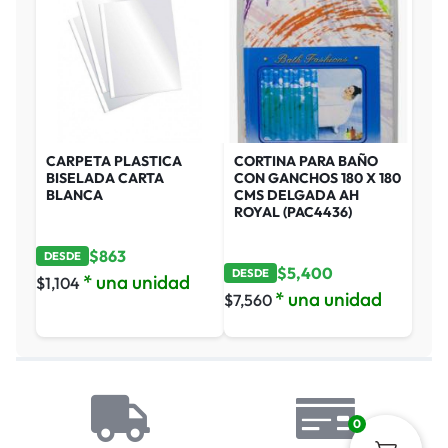
CARPETA PLASTICA
CORTINA PARA BAÑO
BISELADA CARTA
CON GANCHOS 180 X 180
BLANCA
CMS DELGADA AH
ROYAL (PAC4436)
$
863
DESDE
$
5,400
DESDE
* una unidad
$
1,104
* una unidad
$
7,560
0