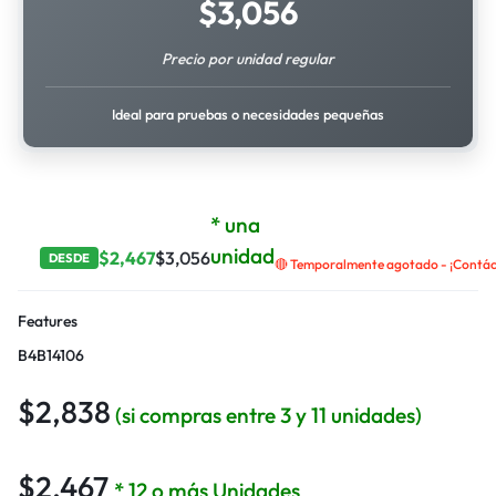
$
3,056
Precio por unidad regular
Ideal para pruebas o necesidades pequeñas
* una
unidad
$
2,467
$
3,056
DESDE
🔴 Temporalmente agotado - ¡Contáct
Features
B4B14106
$
2,838
(si compras entre 3 y 11 unidades)
$
2,467
* 12 o más Unidades