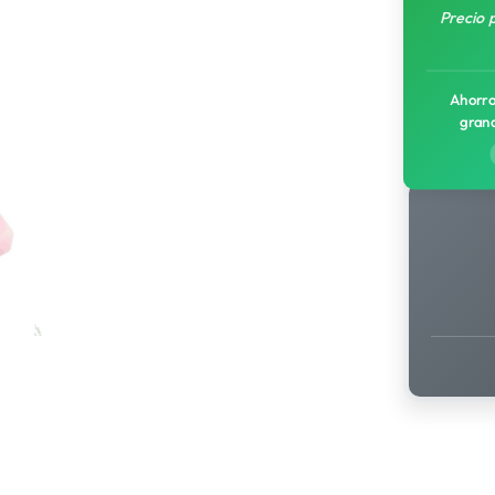
Precio 
Ahorro
gran