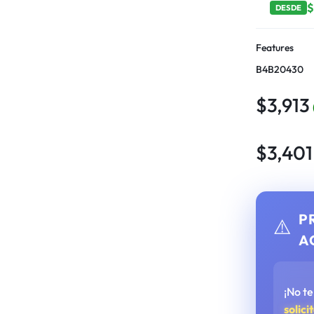
DESDE
Features
B4B20430
$
3,913
$
3,401
P
⚠️
A
¡No t
solici