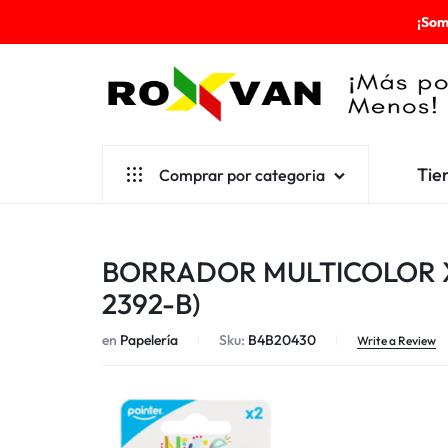
¡Som
ROXVAN
Tie
Comprar por categoria
¡MÁS
POR
Aseo
BORRADOR MULTICOLOR X
MENOS!
Cafetería
2392-B)
Escolares
en
Papelería
Sku:
B4B20430
Write a Review
Desechables
Ferretería
Herramientas