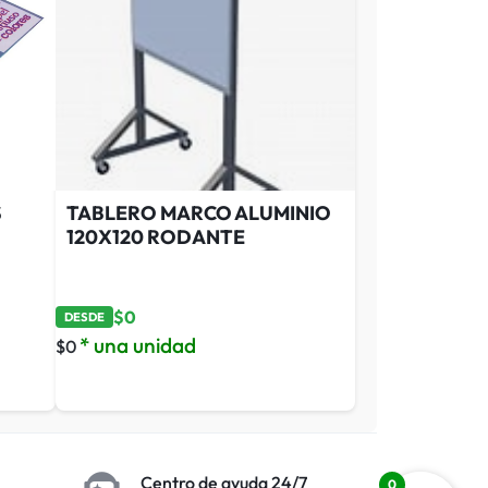
S
TABLERO MARCO ALUMINIO
120X120 RODANTE
$
0
DESDE
* una unidad
$
0
Centro de ayuda 24/7
0