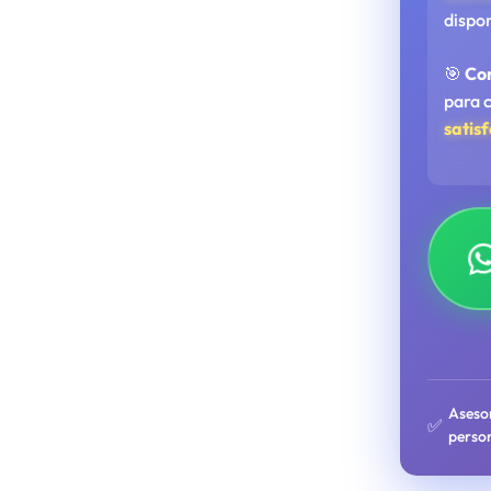
dispo
🎯
Co
para 
satis
Aseso
✅
perso