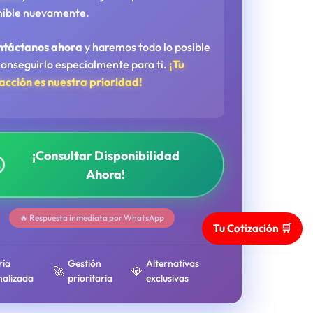
nible nuevamente.
ntáctanos ahora
y haremos todo lo posible
conseguirlo especialmente para ti.
¡Tu
facción es nuestra prioridad!
¡Consultar Disponibilidad
Ahora!
🔥 Respuesta inmediata por WhatsApp
Tu Cotización 🛒
ría
Gestión
Alternativas
🚀
💎
nalizada
prioritaria
exclusivas