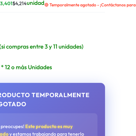
unidad
$
3,401
$
4,214
🔴 Temporalmente agotado - ¡Contáctanos para r
(si compras entre 3 y 11 unidades)
* 12 o más Unidades
RODUCTO TEMPORALMENTE
GOTADO
e preocupes!
Este producto es muy
tado
y estamos trabajando para tenerlo