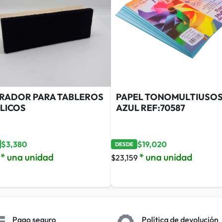
RADOR PARA TABLEROS
PAPEL TONOMULTIUSO
ILICOS
AZUL REF:70587
$
3,380
$
19,020
DESDE
* una unidad
* una unidad
$
23,159
Pago seguro
Política de devolución