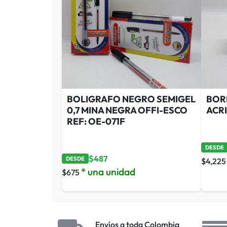
BOLIGRAFO NEGRO SEMIGEL
BOR
0,7 MINA NEGRA OFFI-ESCO
ACR
REF: OE-071F
DESDE
$
487
DESDE
$
4,225
* una unidad
$
675
Envíos a toda Colombia