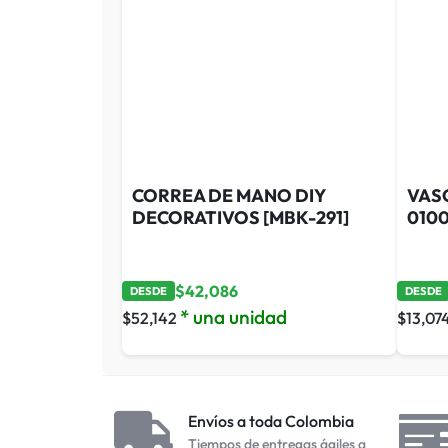
CORREA DE MANO DIY
VAS
DECORATIVOS [MBK-291]
0100
$
42,086
DESDE
DESDE
* una unidad
$
52,142
$
13,07
Envíos a toda Colombia
Tiempos de entregas ágiles a