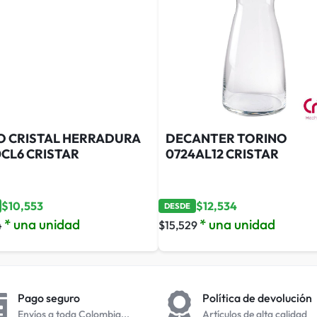
O CRISTAL HERRADURA
DECANTER TORINO
CL6 CRISTAR
0724AL12 CRISTAR
$
10,553
$
12,534
DESDE
* una unidad
* una unidad
4
$
15,529
Pago seguro
Política de devolución
Envíos a toda Colombia...
Artículos de alta calidad