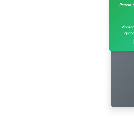
Precio 
Ahorro
gran