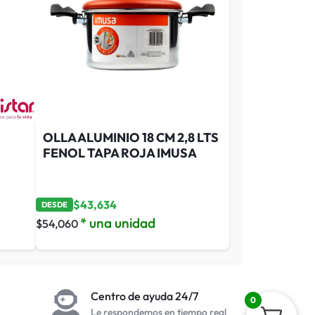
OLLA ALUMINIO 18 CM 2,8 LTS
FENOL TAPA ROJA IMUSA
$
43,634
DESDE
* una unidad
$
54,060
Centro de ayuda 24/7
0
Le respondemos en tiempo real