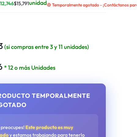
unidad
$
12,746
$
15,791
🔴 Temporalmente agotado - ¡Contáctanos para 
3
(si compras entre 3 y 11 unidades)
6
* 12 o más Unidades
RODUCTO TEMPORALMENTE
GOTADO
e preocupes!
Este producto es muy
tado
y estamos trabajando para tenerlo