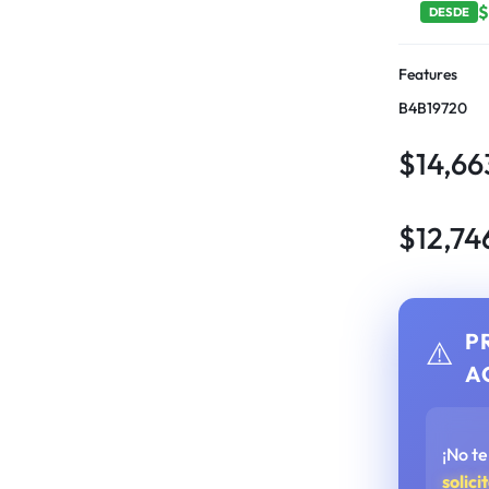
DESDE
Features
B4B19720
$
14,66
$
12,74
P
⚠️
A
¡No t
solici