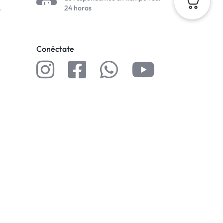
.
24 horas
Conéctate