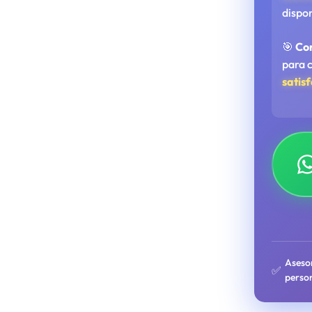
dispo
🎯
Co
para 
satis
Aseso
✅
perso