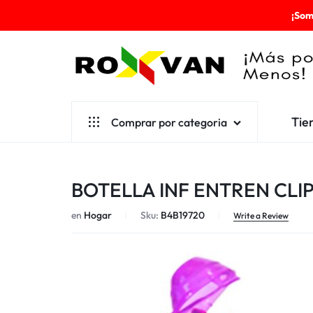
¡Som
ROXVAN
Tie
Comprar por categoria
¡MÁS
POR
Aseo
BOTELLA INF ENTREN CLI
MENOS!
Cafetería
en
Hogar
Sku:
B4B19720
Escolares
Write a Review
Desechables
Ferretería
Herramientas