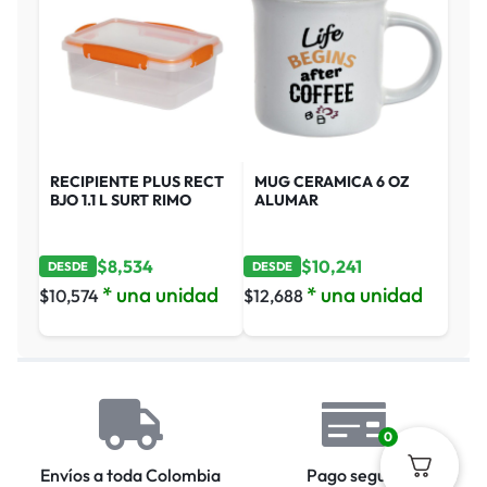
RECIPIENTE PLUS RECT
MUG CERAMICA 6 OZ
BJO 1.1 L SURT RIMO
ALUMAR
$
8,534
$
10,241
DESDE
DESDE
* una unidad
* una unidad
$
10,574
$
12,688
0
Envíos a toda Colombia
Pago seguro