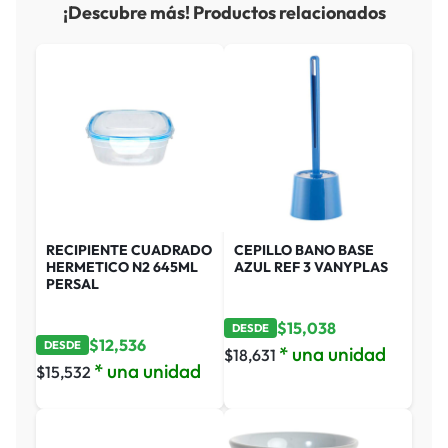
¡Descubre más! Productos relacionados
RECIPIENTE CUADRADO
CEPILLO BANO BASE
HERMETICO N2 645ML
AZUL REF 3 VANYPLAS
PERSAL
$
15,038
DESDE
$
12,536
DESDE
* una unidad
$
18,631
* una unidad
$
15,532