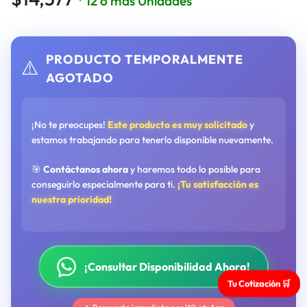
* 12 o más Unidades
PRODUCTO TEMPORALMENTE
⚠️
AGOTADO
¡No te preocupes!
Este producto es muy solicitado
y
estamos trabajando para tenerlo disponible nuevamente.
🎯
Contáctanos ahora
y haremos todo lo posible para
conseguirlo especialmente para ti.
¡Tu satisfacción es
nuestra prioridad!
¡Consultar Disponibilidad Ahora!
Tu Cotización 🛒