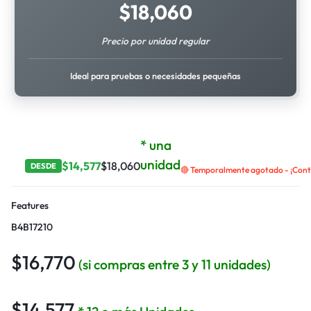
$
18,060
Precio por unidad regular
Ideal para pruebas o necesidades pequeñas
* una
unidad
$
14,577
$
18,060
DESDE
🔴 Temporalmente agotado - ¡Contá
Features
B4B17210
$
16,770
(si compras entre 3 y 11 unidades)
$
14,577