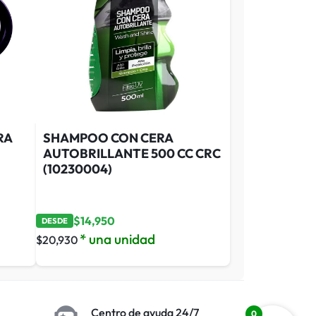
RA
SHAMPOO CON CERA
AUTOBRILLANTE 500 CC CRC
(10230004)
$
14,950
DESDE
* una unidad
$
20,930
Centro de ayuda 24/7
0