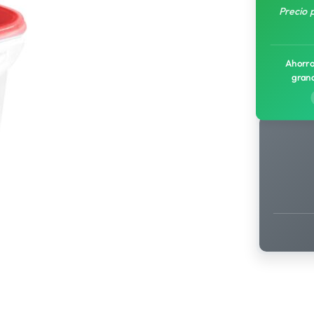
Precio 
Ahorro
gran