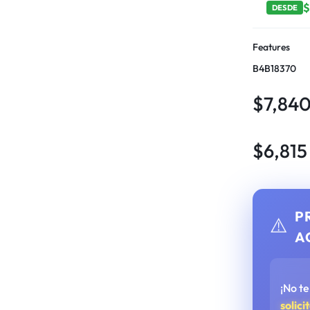
DESDE
Features
B4B18370
$
7,84
$
6,815
P
⚠️
A
¡No t
solici