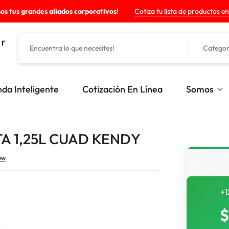
os tus grandes aliados corporativos!
Cotiza tu lista de productos en
Categor
nda Inteligente
Cotización En Línea
Somos
A 1,25L CUAD KENDY
ew
+1
$