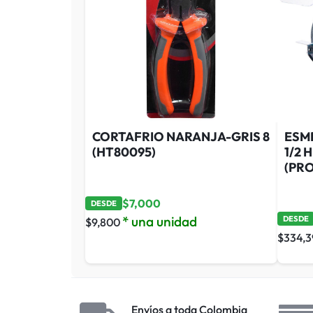
CORTAFRIO NARANJA-GRIS 8
ESME
(HT80095)
1/2 
(PR
$
7,000
DESDE
* una unidad
DESDE
$
9,800
$
334,
Envíos a toda Colombia