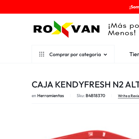
¡Som
ROXVAN
Tie
Comprar por categoria
¡MÁS
POR
Aseo
CAJA KENDYFRESH N2 ALT
MENOS!
Cafetería
en
Herramientas
Sku:
B4B18370
Escolares
Write a Revi
Desechables
Ferretería
Herramientas