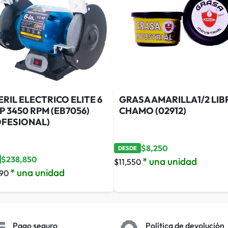
RIL ELECTRICO ELITE 6
GRASA AMARILLA1/2 LIB
HP 3450 RPM (EB7056)
CHAMO (02912)
OFESIONAL)
$
8,250
DESDE
$
238,850
* una unidad
$
11,550
* una unidad
390
Pago seguro
Política de devolución