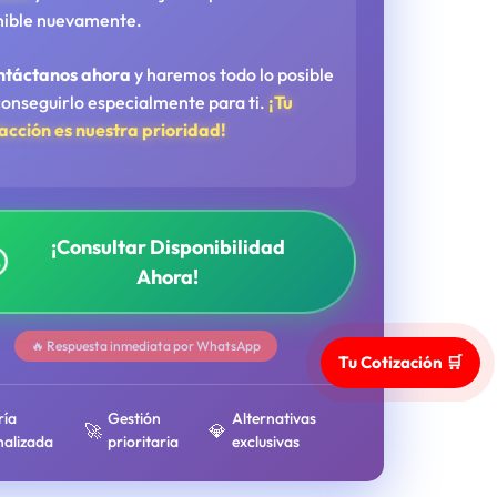
nible nuevamente.
ntáctanos ahora
y haremos todo lo posible
conseguirlo especialmente para ti.
¡Tu
facción es nuestra prioridad!
¡Consultar Disponibilidad
Ahora!
🔥 Respuesta inmediata por WhatsApp
Tu Cotización 🛒
ría
Gestión
Alternativas
🚀
💎
nalizada
prioritaria
exclusivas