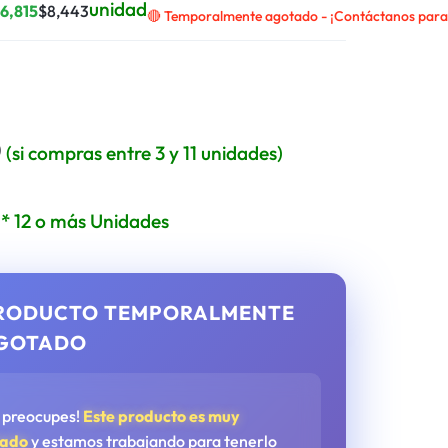
unidad
$
6,815
$
8,443
🔴 Temporalmente agotado - ¡Contáctanos para r
0
(si compras entre 3 y 11 unidades)
* 12 o más Unidades
RODUCTO TEMPORALMENTE
GOTADO
e preocupes!
Este producto es muy
tado
y estamos trabajando para tenerlo