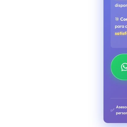
dispo
🎯
Co
para 
satis
Aseso
✅
perso