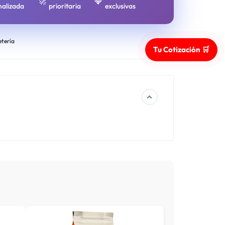
🚀
💎
nalizada
prioritaria
exclusivas
etería
Tu Cotización 🛒