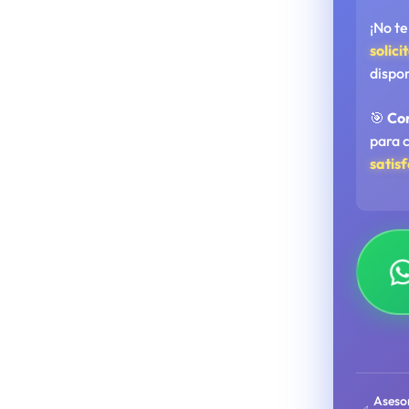
¡No t
solici
dispo
🎯
Co
para 
satis
Aseso