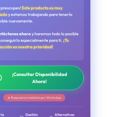
e preocupes!
Este producto es muy
tado
y estamos trabajando para tenerlo
nible nuevamente.
ntáctanos ahora
y haremos todo lo posible
conseguirlo especialmente para ti.
¡Tu
facción es nuestra prioridad!
¡Consultar Disponibilidad
Ahora!
🔥 Respuesta inmediata por WhatsApp
ría
Gestión
Alternativas