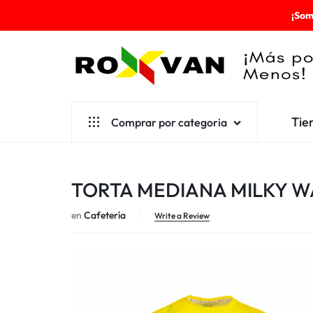
¡Som
ROXVAN
Tie
Comprar por categoria
¡MÁS
POR
Aseo
TORTA MEDIANA MILKY W
MENOS!
Cafetería
en
Cafetería
Escolares
Write a Review
Desechables
Ferretería
Herramientas