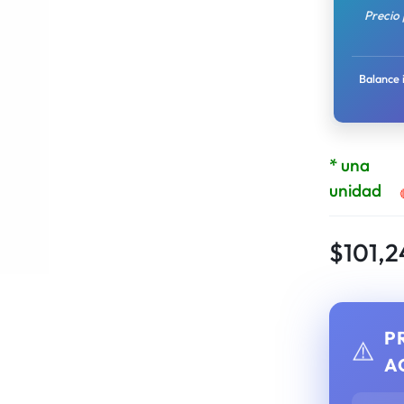
Precio
Balance 
* una
unidad
$
101,2
P
⚠️
A