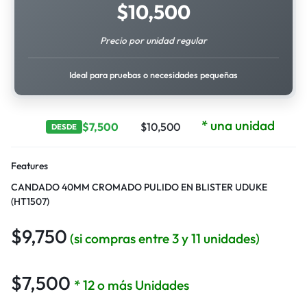
$
10,500
Precio por unidad regular
Ideal para pruebas o necesidades pequeñas
* una unidad
$
7,500
$
10,500
DESDE
Features
CANDADO 40MM CROMADO PULIDO EN BLISTER UDUKE
(HT1507)
$
9,750
(si compras entre 3 y 11 unidades)
$
7,500
* 12 o más Unidades