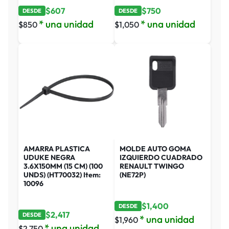
$
607
$
750
DESDE
DESDE
* una unidad
* una unidad
$
850
$
1,050
AMARRA PLASTICA
MOLDE AUTO GOMA
UDUKE NEGRA
IZQUIERDO CUADRADO
3.6X150MM (15 CM) (100
RENAULT TWINGO
UNDS) (HT70032) Item:
(NE72P)
10096
$
1,400
DESDE
$
2,417
DESDE
* una unidad
$
1,960
* una unidad
$
2,750