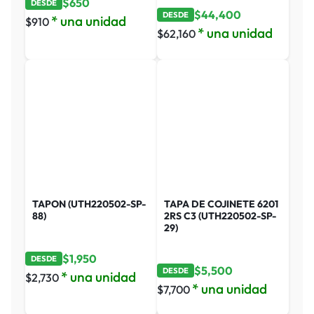
$
650
DESDE
$
44,400
DESDE
* una unidad
$
910
* una unidad
$
62,160
TAPON (UTH220502-SP-
TAPA DE COJINETE 6201
88)
2RS C3 (UTH220502-SP-
29)
$
1,950
DESDE
$
5,500
DESDE
* una unidad
$
2,730
* una unidad
$
7,700