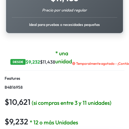
Precio por unidad regular
Ideal para pruebas o necesidades pequeñas
* una
unidad
$
9,232
$
11,438
DESDE
🔴 Temporalmente agotado - ¡Contáct
Features
B4B16958
$
10,621
(si compras entre 3 y 11 unidades)
$
9,232
* 12 o más Unidades