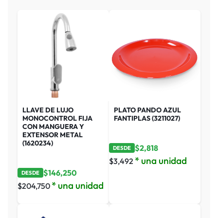
LLAVE DE LUJO
PLATO PANDO AZUL
MONOCONTROL FIJA
FANTIPLAS (3211027)
CON MANGUERA Y
EXTENSOR METAL
(1620234)
$
2,818
DESDE
* una unidad
$
3,492
$
146,250
DESDE
* una unidad
$
204,750