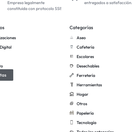
Empresa legalmente
entregados a satisfacción
constituida con protocolo SSl!
os
Categorías
izaciones
Aseo
Digital
Cafetería
Escolares
to
Desechables
tas
Ferretería
Herramientas
Hogar
Otros
Papelería
Tecnología
Todas las categorías