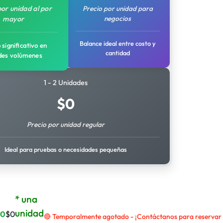
por unidad al por
Precio por unidad para
negocios
mayor
Balance ideal entre costo y
 significativo en
cantidad
des volúmenes
1 - 2 Unidades
$
0
Precio por unidad regular
Ideal para pruebas o necesidades pequeñas
* una
unidad
$
0
$
0
🔴 Temporalmente agotado - ¡Contáctanos para reservar e