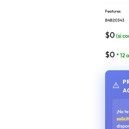
Features
B4B20343
$
0
(si c
$
0
* 12
P
⚠️
A
¡No t
solici
dispo