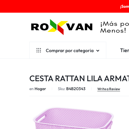
¡Som
ROXVAN
Tie
Comprar por categoria
¡MÁS
POR
Aseo
CESTA RATTAN LILA ARMAT
MENOS!
Cafetería
en
Hogar
Sku:
B4B20343
Escolares
Write a Review
Desechables
Ferretería
Herramientas