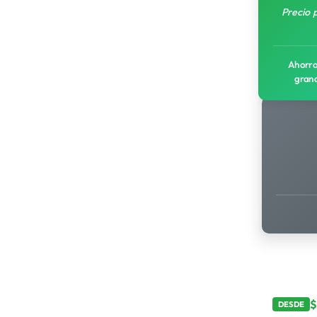
Precio 
Ahorro
gran
DESDE