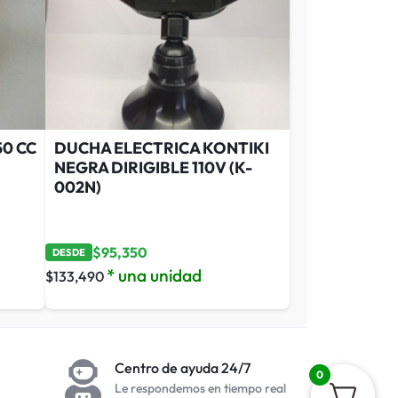
0 CC
DUCHA ELECTRICA KONTIKI
NEGRA DIRIGIBLE 110V (K-
002N)
$
95,350
DESDE
* una unidad
$
133,490
Centro de ayuda 24/7
0
Le respondemos en tiempo real