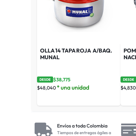
OLLA 14 TAPA ROJA A/BAQ.
POM
MUNAL
NAC
$
38,775
DESDE
DESDE
* una unidad
$
48,040
$
4,830
Envíos a toda Colombia
Tiempos de entregas ágiles a