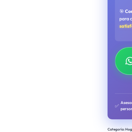
🎯
Co
para 
satis
Aseso
✅
perso
Categoría:
Hog