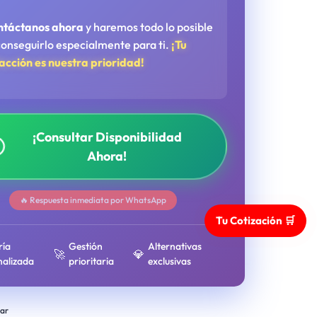
ntáctanos ahora
y haremos todo lo posible
conseguirlo especialmente para ti.
¡Tu
facción es nuestra prioridad!
¡Consultar Disponibilidad
Ahora!
🔥 Respuesta inmediata por WhatsApp
Tu Cotización 🛒
ría
Gestión
Alternativas
🚀
💎
nalizada
prioritaria
exclusivas
ar