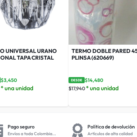
O UNIVERSAL URANO
TERMO DOBLE PARED 45
IONAL TAPA CRISTAL
PLINSA (620669)
$
3,450
$
14,480
DESDE
* una unidad
* una unidad
$
17,940
Pago seguro
Política de devolución
Envíos a toda Colombia...
Artículos de alta calidad