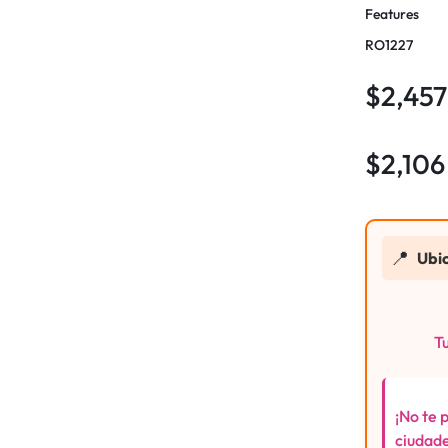
Features
RO1227
$
2,457
$
2,106
📍
Ubi
Tu
¡No te 
ciudade