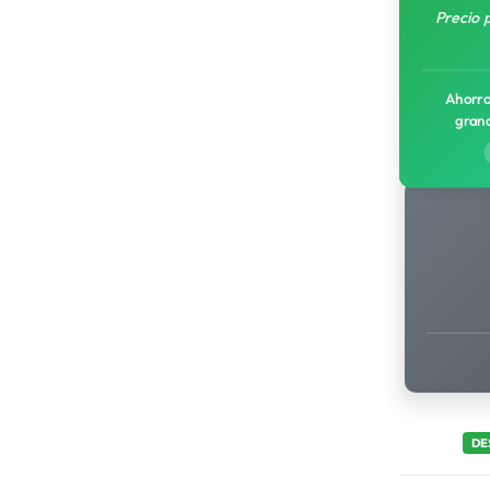
Precio 
Ahorro
gran
DE