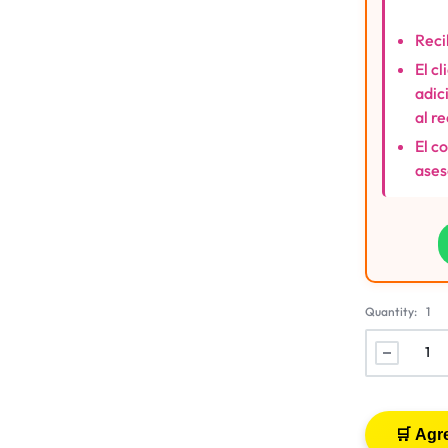
Reci
El c
adic
al r
El c
ases
Quantity:
1