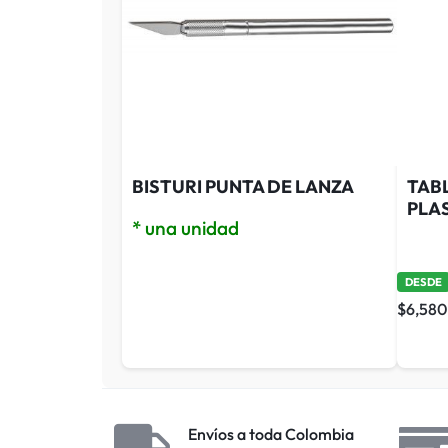
BISTURI PUNTA DE LANZA
TAB
PLA
* una unidad
DESDE
$
6,580
Envíos a toda Colombia