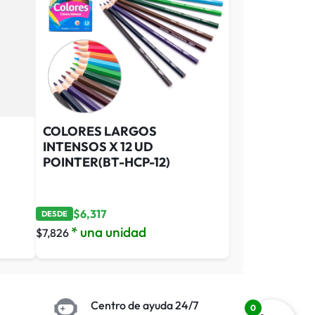
COLORES LARGOS
INTENSOS X 12 UD
POINTER(BT-HCP-12)
$
6,317
DESDE
* una unidad
$
7,826
Centro de ayuda 24/7
0