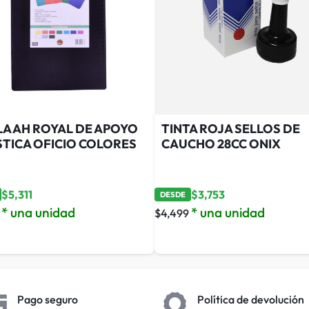
LA AH ROYAL DE APOYO
TINTA ROJA SELLOS DE
STICA OFICIO COLORES
CAUCHO 28CC ONIX
$
5,311
$
3,753
DESDE
* una unidad
* una unidad
$
4,499
Pago seguro
Política de devolución