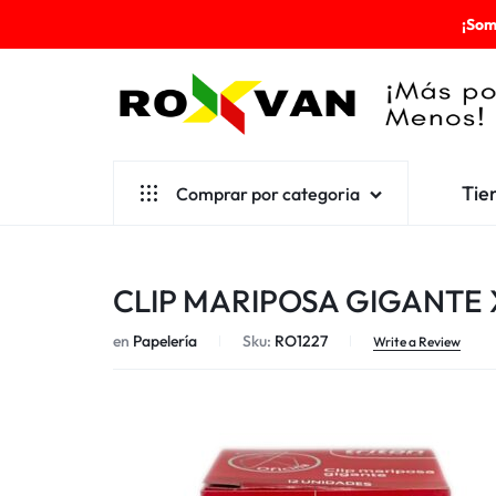
¡Som
ROXVAN
Tie
Comprar por categoria
¡MÁS
POR
Aseo
CLIP MARIPOSA GIGANTE 
MENOS!
Cafetería
en
Papelería
Sku:
RO1227
Escolares
Write a Review
Desechables
Ferretería
Herramientas