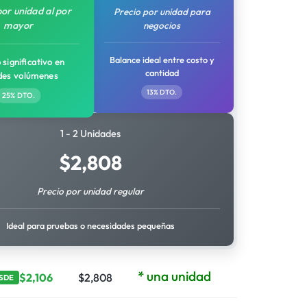
por unidad al por
Precio por unidad para
mayor
negocios
Balance ideal entre costo y
 significativo en
cantidad
des volúmenes
13% DTO.
25% DTO.
1 - 2 Unidades
$
2,808
Precio por unidad regular
Ideal para pruebas o necesidades pequeñas
* una unidad
$
2,106
$
2,808
SDE