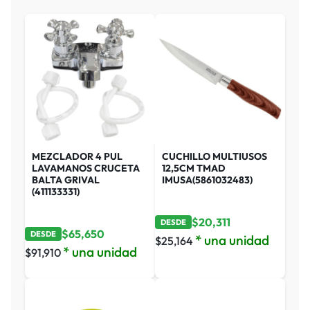
MEZCLADOR 4 PUL
CUCHILLO MULTIUSOS
LAVAMANOS CRUCETA
12,5CM TMAD
BALTA GRIVAL
IMUSA(5861032483)
(411133331)
$
20,311
DESDE
$
65,650
DESDE
* una unidad
$
25,164
* una unidad
$
91,910