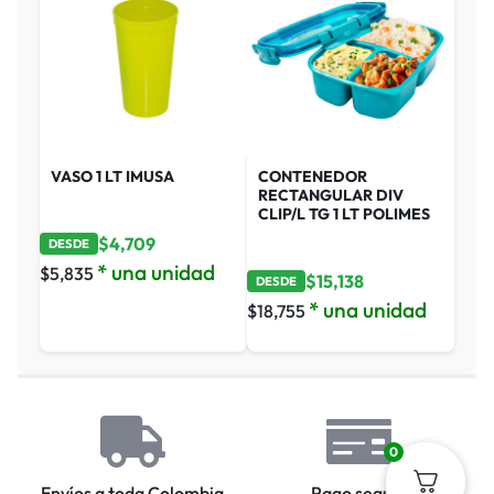
VASO 1 LT IMUSA
CONTENEDOR
RECTANGULAR DIV
CLIP/L TG 1 LT POLIMES
$
4,709
DESDE
* una unidad
$
5,835
$
15,138
DESDE
* una unidad
$
18,755
0
Envíos a toda Colombia
Pago seguro