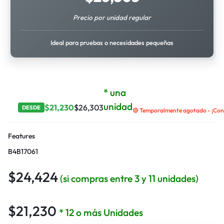
Precio por unidad regular
Ideal para pruebas o necesidades pequeñas
* una
unidad
$
21,230
$
26,303
DESDE
🔴 Temporalmente agotado - ¡Cont
Features
B4B17061
$
24,424
(si compras entre 3 y 11 unidades)
$
21,230
* 12 o más Unidades