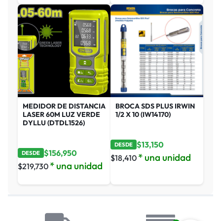
MEDIDOR DE DISTANCIA
BROCA SDS PLUS IRWIN
LASER 60M LUZ VERDE
1/2 X 10 (IW14170)
DYLLU (DTDL1526)
$
13,150
DESDE
$
156,950
DESDE
* una unidad
$
18,410
* una unidad
$
219,730