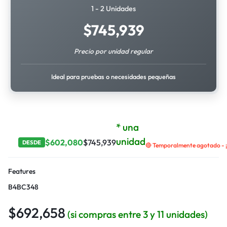
1 - 2 Unidades
$
745,939
Precio por unidad regular
Ideal para pruebas o necesidades pequeñas
* una
unidad
$
602,080
$
745,939
DESDE
🔴 Temporalmente agotado - ¡
Features
B4BC348
$
692,658
(si compras entre 3 y 11 unidades)