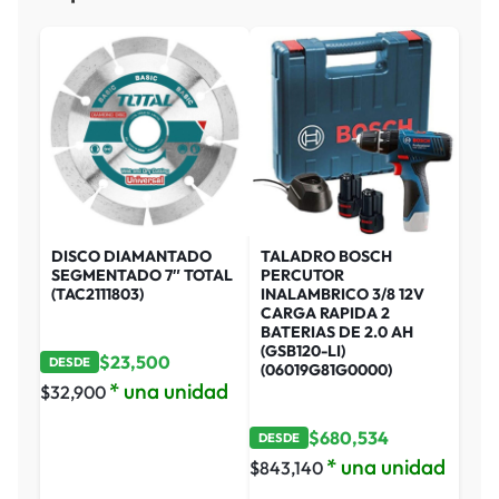
DISCO DIAMANTADO
TALADRO BOSCH
SEGMENTADO 7″ TOTAL
PERCUTOR
(TAC2111803)
INALAMBRICO 3/8 12V
CARGA RAPIDA 2
BATERIAS DE 2.0 AH
(GSB120-LI)
$
23,500
DESDE
(06019G81G0000)
* una unidad
$
32,900
$
680,534
DESDE
* una unidad
$
843,140