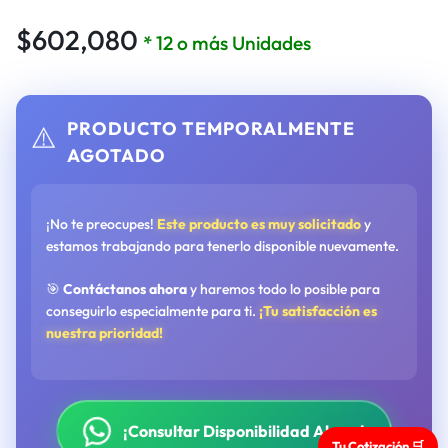
$
602,080
* 12 o más Unidades
PRODUCTO TEMPORALMENTE
⚠️
AGOTADO
¡No te preocupes!
Este producto es muy solicitado
y
estamos trabajando para tenerlo disponible nuevamente.
🎯
Contáctanos ahora
y haremos todo lo posible para
conseguirlo especialmente para ti.
¡Tu satisfacción es
nuestra prioridad!
¡Consultar Disponibilidad Ahora!
Tu Cotización 🛒