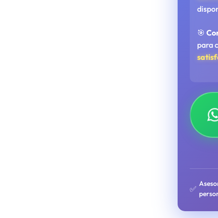
dispo
🎯
Co
para 
satis
Aseso
✅
perso