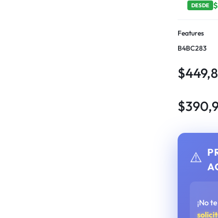
DESDE
Features
B4BC283
$
449,
$
390,
P
⚠️
A
¡No t
solici