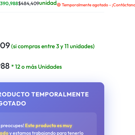
unidad
$
390,988
$
484,409
🔴 Temporalmente agotado - ¡Contáctanos
809
(si compras entre 3 y 11 unidades)
988
* 12 o más Unidades
RODUCTO TEMPORALMENTE
GOTADO
e preocupes!
Este producto es muy
tado
y estamos trabajando para tenerlo