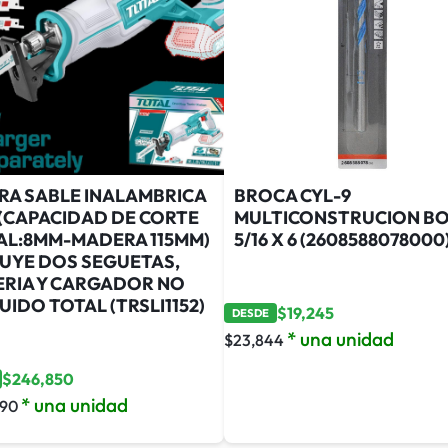
RRA SABLE INALAMBRICA
BROCA CYL-9
 (CAPACIDAD DE CORTE
MULTICONSTRUCION B
AL:8MM-MADERA 115MM)
5/16 X 6 (2608588078000
LUYE DOS SEGUETAS,
ERIA Y CARGADOR NO
UIDO TOTAL (TRSLI1152)
$
19,245
DESDE
* una unidad
$
23,844
$
246,850
* una unidad
590