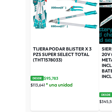
TIJERA PODAR BLISTER X 3
SIE
PZS SUPER SELECT TOTAL
20V
(THT1578033)
MET
INC
BAT
INCL
$
95,783
DESDE
* una unidad
$
113,641
DESDE
$
345,