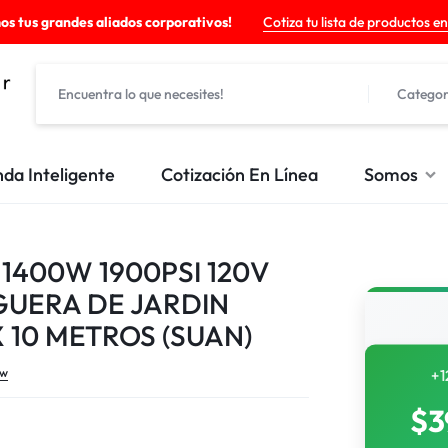
os tus grandes aliados corporativos!
Cotiza tu lista de productos en
Categor
nda Inteligente
Cotización En Línea
Somos
400W 1900PSI 120V
NGUERA DE JARDIN
 10 METROS (SUAN)
ew
+1
$
3