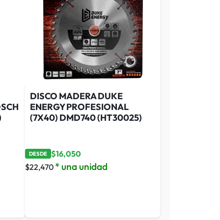
DISCO MADERA DUKE
OSCH
ENERGY PROFESIONAL
)
(7X40) DMD740 (HT30025)
$
16,050
DESDE
* una unidad
$
22,470