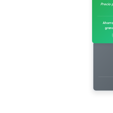
Precio 
Ahorro
gran