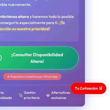
nible nuevamente.
ntáctanos ahora
y haremos todo lo posible
conseguirlo especialmente para ti.
¡Tu
facción es nuestra prioridad!
¡Consultar Disponibilidad
Ahora!
🔥 Respuesta inmediata por WhatsApp
Tu Cotización 🛒
ría
Gestión
Alternativas
🚀
💎
nalizada
prioritaria
exclusivas