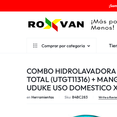
¡Som
ROXVAN
Tie
Comprar por categoria
¡MÁS
POR
Aseo
COMBO HIDROLAVADORA 1
MENOS!
Cafetería
TOTAL (UTGT11316) + MA
Escolares
UDUKE USO DOMESTICO X
Desechables
en
Herramientas
Sku:
B4BC283
Write a Revi
Ferretería
Herramientas