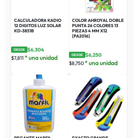
CALCULADORA KADIO
COLOR AHROYAL DOBLE
12 DIGITOS LUZ SOLAR
PUNTA 26 COLORES 13
KD-3851B
PIEZAS 4 MM X12
[PA2016]
$
6,304
DESDE
$
6,250
DESDE
* una unidad
$
7,811
* una unidad
$
8,750
PEGANTE MARFIL
EXACTO GRANDE