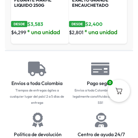
LIQUIDO 250G
ENCAUCHETADO
$
3,583
$
2,400
DESDE
DESDE
* una unidad
* una unidad
$
4,299
$
2,801
Envíos a toda Colombia
Pago seguro
0
Tiempos de entregas ágiles a
Envíos a toda Colombia... Empresa
cualquier lugar del país! 2 a 5 días de
legalmente constituida con protocolo
entrega
SSl!
Política de devolución
Centro de ayuda 24/7