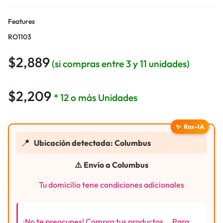
Features
RO1103
$
2,889
(si compras entre 3 y 11 unidades)
$
2,209
* 12 o más Unidades
✨
Rox-IA
📍
Ubicación detectada: Columbus
⚠️ Envío a Columbus
Tu domicilio tene condiciones adicionales
¡No te preocupes! Compra tus productos... Para