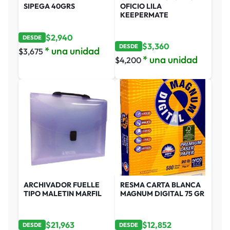
SIPEGA 40GRS
OFICIO LILA
KEEPERMATE
$
2,940
DESDE
$
3,360
DESDE
* una unidad
$
3,675
* una unidad
$
4,200
ARCHIVADOR FUELLE
RESMA CARTA BLANCA
TIPO MALETIN MARFIL
MAGNUM DIGITAL 75 GR
$
21,963
$
12,852
DESDE
DESDE