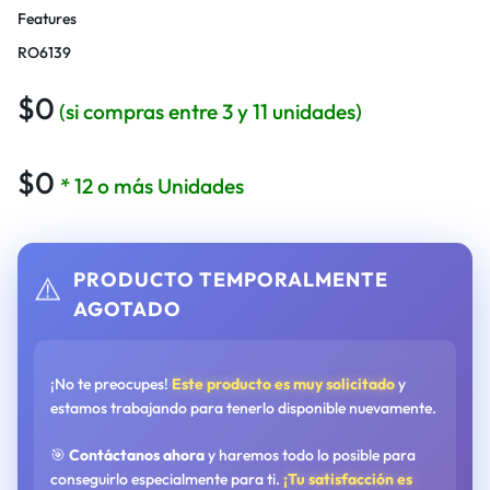
Features
RO6139
$
0
(si compras entre 3 y 11 unidades)
$
0
* 12 o más Unidades
PRODUCTO TEMPORALMENTE
⚠️
AGOTADO
¡No te preocupes!
Este producto es muy solicitado
y
estamos trabajando para tenerlo disponible nuevamente.
🎯
Contáctanos ahora
y haremos todo lo posible para
conseguirlo especialmente para ti.
¡Tu satisfacción es