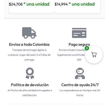
* una unidad
* una unidad
$
24,708
$
14,994
Envíos a toda Colombia
Pago seguro
0
Tiempos de entregas ágiles a
Envíos a toda Colombia... Empresa
cualquier lugar del país! 2 a 5 días de
legalmente constituida con protocolo
entrega
SSl!
Política de devolución
Centro de ayuda 24/7
Artículos de alta calidad entregados a
Le respondemos en tiempo real 24
satisfacción.
horas