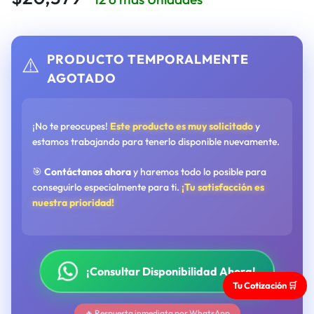
PRODUCTO TEMPORALMENTE
⚠️
AGOTADO
¡No te preocupes!
Este producto es muy solicitado
y
estamos trabajando para tenerlo disponible nuevamente.
🎯
Contáctanos ahora
y haremos todo lo posible para
conseguirlo especialmente para ti.
¡Tu satisfacción es
nuestra prioridad!
¡Consultar Disponibilidad Ahora!
Tu Cotización 🛒
🔥 Respuesta inmediata por WhatsApp