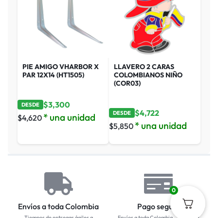
PIE AMIGO VHARBOR X
LLAVERO 2 CARAS
PAR 12X14 (HT1505)
COLOMBIANOS NIÑO
(COR03)
$
3,300
DESDE
$
4,722
DESDE
* una unidad
$
4,620
* una unidad
$
5,850
0
Envíos a toda Colombia
Pago seguro
Tiempos de entregas ágiles a
Envíos a toda Colombia... Empresa