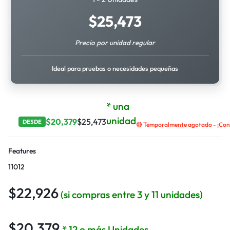
$
25,473
Precio por unidad regular
Ideal para pruebas o necesidades pequeñas
* una
unidad
$
20,379
$
25,473
DESDE
🔴 Temporalmente agotado - ¡Cont
Features
11012
$
22,926
(si compras entre 3 y 11 unidades)
$
20,379
* 12 o más Unidades