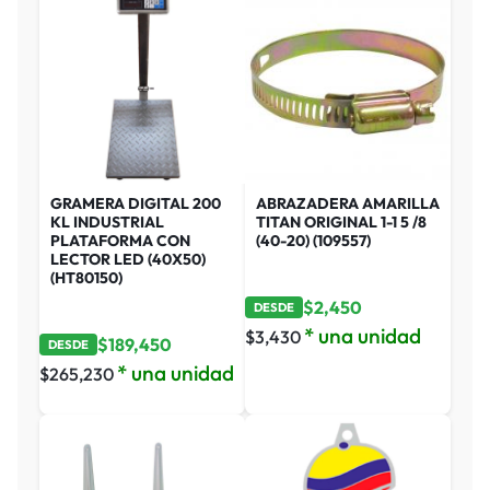
GRAMERA DIGITAL 200
ABRAZADERA AMARILLA
KL INDUSTRIAL
TITAN ORIGINAL 1-1 5 /8
PLATAFORMA CON
(40-20) (109557)
LECTOR LED (40X50)
(HT80150)
$
2,450
DESDE
* una unidad
$
3,430
$
189,450
DESDE
* una unidad
$
265,230