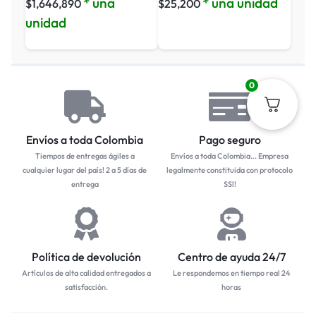
* una
* una unidad
$
1,646,890
$
25,200
unidad
0
Envíos a toda Colombia
Pago seguro
Tiempos de entregas ágiles a
Envíos a toda Colombia... Empresa
cualquier lugar del país! 2 a 5 días de
legalmente constituida con protocolo
entrega
SSl!
Política de devolución
Centro de ayuda 24/7
Artículos de alta calidad entregados a
Le respondemos en tiempo real 24
satisfacción.
horas