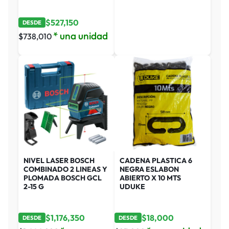
$
527,150
DESDE
* una unidad
$
738,010
NIVEL LASER BOSCH
CADENA PLASTICA 6
COMBINADO 2 LINEAS Y
NEGRA ESLABON
PLOMADA BOSCH GCL
ABIERTO X 10 MTS
2-15 G
UDUKE
$
1,176,350
$
18,000
DESDE
DESDE