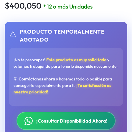
$
400,050
* 12 o más Unidades
PRODUCTO TEMPORALMENTE
⚠️
AGOTADO
¡No te preocupes!
Este producto es muy solicitado
y
estamos trabajando para tenerlo disponible nuevamente.
🎯
Contáctanos ahora
y haremos todo lo posible para
conseguirlo especialmente para ti.
¡Tu satisfacción es
nuestra prioridad!
¡Consultar Disponibilidad Ahora!