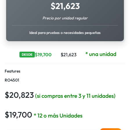
$
21,623
Precio por unidad regular
Ideal para pruebas o necesidades pequeñas
* una unidad
$
19,700
$
21,623
DESDE
Features
RO4501
$
20,823
(si compras entre 3 y 11 unidades)
$
19,700
* 12 o más Unidades