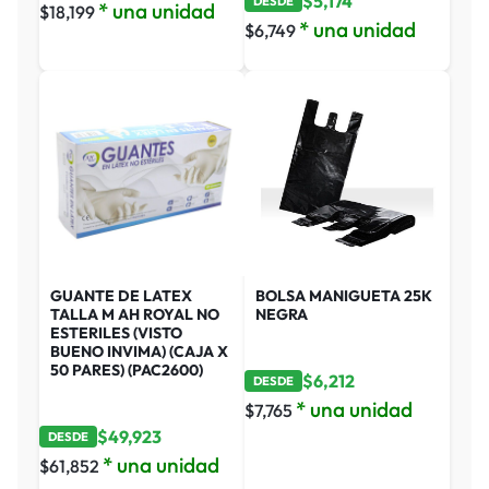
$
5,174
DESDE
* una unidad
$
18,199
* una unidad
$
6,749
GUANTE DE LATEX
BOLSA MANIGUETA 25K
TALLA M AH ROYAL NO
NEGRA
ESTERILES (VISTO
BUENO INVIMA) (CAJA X
50 PARES) (PAC2600)
$
6,212
DESDE
* una unidad
$
7,765
$
49,923
DESDE
* una unidad
$
61,852