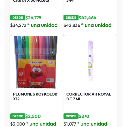
CARTA X 50 HOJAS
544
$
26,775
$
42,464
DESDE
DESDE
* una unidad
* una unidad
$
34,272
$
42,836
PLUMONES ROYKOLOR
CORRECTOR AH ROYAL
X12
DE 7 ML
$
2,500
$
870
DESDE
DESDE
* una unidad
* una unidad
$
3,000
$
1,077