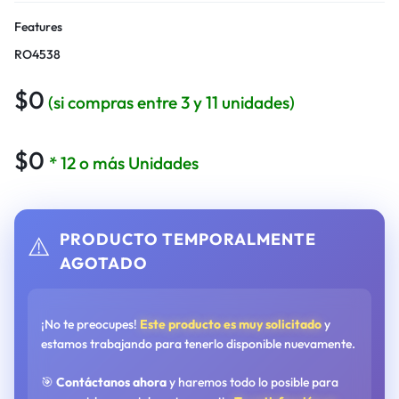
Features
RO4538
$
0
(si compras entre 3 y 11 unidades)
$
0
* 12 o más Unidades
PRODUCTO TEMPORALMENTE
⚠️
AGOTADO
¡No te preocupes!
Este producto es muy solicitado
y
estamos trabajando para tenerlo disponible nuevamente.
🎯
Contáctanos ahora
y haremos todo lo posible para