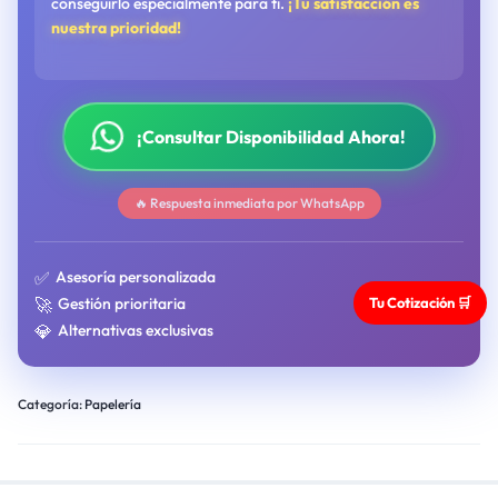
conseguirlo especialmente para ti.
¡Tu satisfacción es
nuestra prioridad!
¡Consultar Disponibilidad Ahora!
🔥 Respuesta inmediata por WhatsApp
✅
Asesoría personalizada
Tu Cotización 🛒
🚀
Gestión prioritaria
💎
Alternativas exclusivas
Categoría:
Papelería