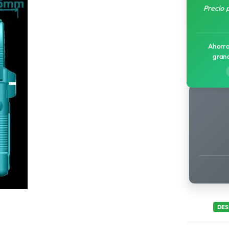
Precio 
Ahorro
gran
DES