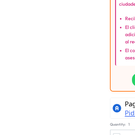
ciudade
Reci
El c
adic
al r
El c
ases
Quantity:
1