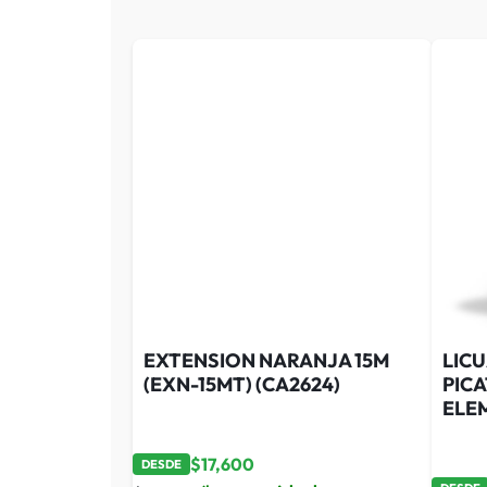
EXTENSION NARANJA 15M
LIC
(EXN-15MT) (CA2624)
PIC
ELEM
$
17,600
DESDE