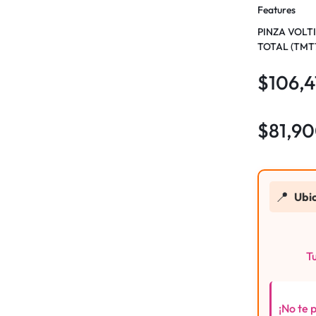
Features
PINZA VOLT
TOTAL (TMT
$
106,
$
81,9
📍
Ubi
Tu
¡No te 