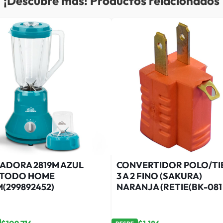
¡Descubre más! Productos relacionados
UADORA 2819M AZUL
CONVERTIDOR POLO/TI
ATODO HOME
3 A 2 FINO (SAKURA)
(299892452)
NARANJA (RETIE(BK-081