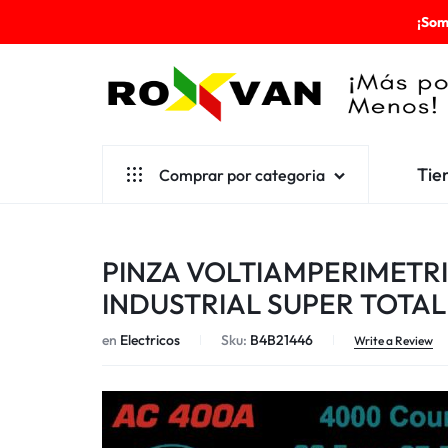
¡Som
ROXVAN
Tie
Comprar por categoria
¡MÁS
POR
Aseo
PINZA VOLTIAMPERIMETRI
MENOS!
Cafetería
INDUSTRIAL SUPER TOTAL
Escolares
en
Electricos
Sku:
B4B21446
Write a Review
Desechables
Ferretería
Herramientas