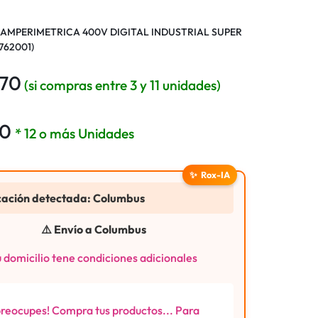
IAMPERIMETRICA 400V DIGITAL INDUSTRIAL SUPER
762001)
470
(si compras entre 3 y 11 unidades)
00
* 12 o más Unidades
✨
Rox-IA
cación detectada: Columbus
⚠️ Envío a Columbus
 domicilio tene condiciones adicionales
preocupes! Compra tus productos... Para