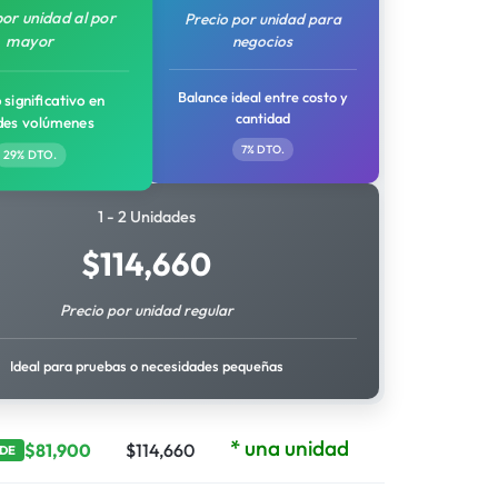
por unidad al por
Precio por unidad para
mayor
negocios
Balance ideal entre costo y
 significativo en
cantidad
des volúmenes
7% DTO.
29% DTO.
1 - 2 Unidades
$
114,660
Precio por unidad regular
Ideal para pruebas o necesidades pequeñas
* una unidad
$
81,900
$
114,660
DE