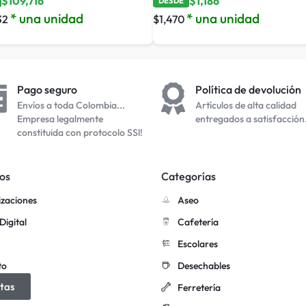
$
109,716
$
1,186
DESDE
* una unidad
* una unidad
32
$
1,470
Pago seguro
Política de devolución
Envíos a toda Colombia...
Artículos de alta calidad
Empresa legalmente
entregados a satisfacción
constituida con protocolo SSl!
os
Categorías
izaciones
Aseo
Digital
Cafetería
Escolares
to
Desechables
tas
Ferretería