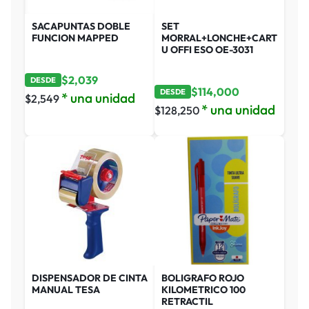
SACAPUNTAS DOBLE
SET
FUNCION MAPPED
MORRAL+LONCHE+CART
U OFFI ESO OE-3031
$
2,039
DESDE
$
114,000
DESDE
* una unidad
$
2,549
* una unidad
$
128,250
DISPENSADOR DE CINTA
BOLIGRAFO ROJO
MANUAL TESA
KILOMETRICO 100
RETRACTIL