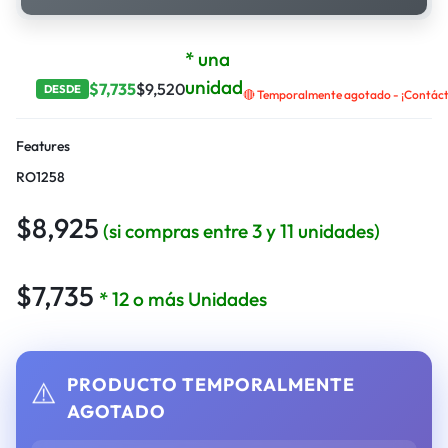
* una
unidad
$
7,735
$
9,520
DESDE
🔴 Temporalmente agotado - ¡Contácta
Features
RO1258
$
8,925
(si compras entre 3 y 11 unidades)
$
7,735
* 12 o más Unidades
PRODUCTO TEMPORALMENTE
⚠️
AGOTADO