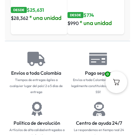
$
25,631
DESDE
$
774
DESDE
* una unidad
$
28,362
* una unidad
$
990
Envíos a toda Colombia
Pago seguro
0
Tiempos de entregas ágiles a
Envíos a toda Colombia... Empresa
cualquier lugar del país! 2 a 5 días de
legalmente constituida con protocolo
entrega
SSl!
Política de devolución
Centro de ayuda 24/7
Artículos de alta calidad entregados a
Le respondemos en tiempo real 24