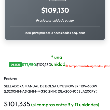
$
109,130
Precio por unidad regular
Ideal para pruebas o necesidades pequeñas
* una
unidad
$
77,950
$
109,130
DESDE
🔴 Temporalmente agotado - ¡Cont
Features
SELLADORA MANUAL DE BOLSA UYUSPOWER 110V-300W
(LS200MM-AS-2MM-MGS0.2MM) (SLA200-P) ( SLA200FY )
$
101,335
(si compras entre 3 y 11 unidades)