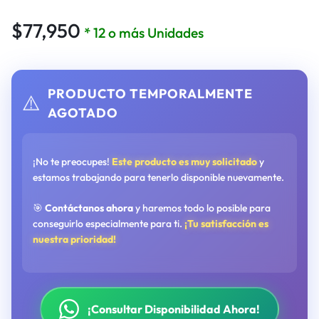
$
77,950
* 12 o más Unidades
PRODUCTO TEMPORALMENTE
⚠️
AGOTADO
¡No te preocupes!
Este producto es muy solicitado
y
estamos trabajando para tenerlo disponible nuevamente.
🎯
Contáctanos ahora
y haremos todo lo posible para
conseguirlo especialmente para ti.
¡Tu satisfacción es
nuestra prioridad!
¡Consultar Disponibilidad Ahora!