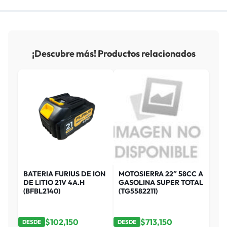
¡Descubre más! Productos relacionados
BATERIA FURIUS DE ION
MOTOSIERRA 22″ 58CC A
DE LITIO 21V 4A.H
GASOLINA SUPER TOTAL
(BFBL2140)
(TG5582211)
$
102,150
$
713,150
DESDE
DESDE