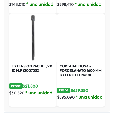
* una unidad
* una unidad
$
143,010
$
998,410
EXTENSION RACHE 1/2X
CORTABALDOSA –
10 M.P (2007032
PORCELANATO 1600 MM
DYLLU (DTTR1601)
$
21,800
DESDE
$
639,350
DESDE
* una unidad
$
30,520
* una unidad
$
895,090