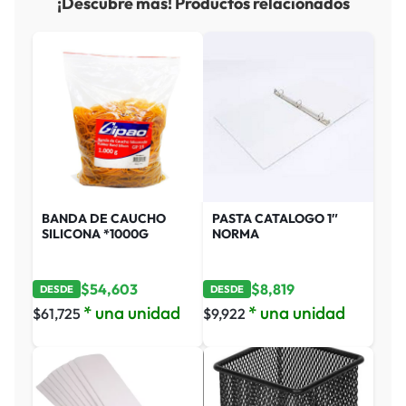
¡Descubre más! Productos relacionados
BANDA DE CAUCHO
PASTA CATALOGO 1″
SILICONA *1000G
NORMA
$
54,603
$
8,819
DESDE
DESDE
* una unidad
* una unidad
$
61,725
$
9,922