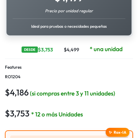
Precio por unidad regular
Ideal para pruebas o necesidades pequeñas
* una unidad
$
3,753
$
4,499
DESDE
Features
RO1204
$
4,186
(si compras entre 3 y 11 unidades)
$
3,753
* 12 o más Unidades
✨
Rox-IA