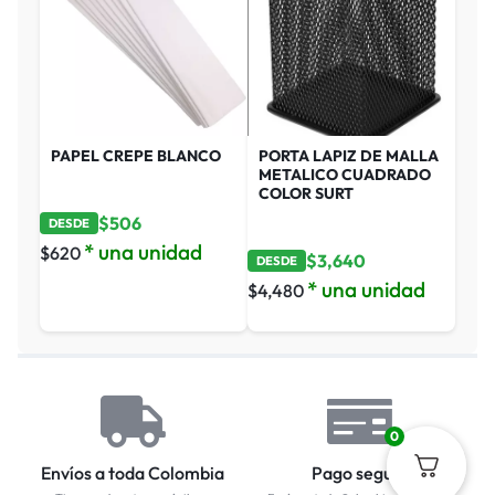
PAPEL CREPE BLANCO
PORTA LAPIZ DE MALLA
METALICO CUADRADO
COLOR SURT
$
506
DESDE
* una unidad
$
620
$
3,640
DESDE
* una unidad
$
4,480
0
Envíos a toda Colombia
Pago seguro