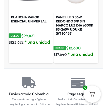
PLANCHA VAPOR
PANEL LED 36W
ESENCIAL UNIVERSAL
REDONDO S/P SIN
MARCO LUZ DIA 6500K
85-265V UDUKE
(HT80463)
$
99,821
DESDE
* una unidad
$
123,672
$
12,600
DESDE
* una unidad
$
17,640
0
Envíos a toda Colombia
Pago seguro
Tiempos de entregas ágiles a
Envíos a toda Colombia... Empresa
cualquier lugar del país! 2 a 5 días de
legalmente constituida con protocolo