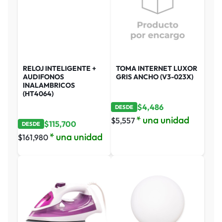
RELOJ INTELIGENTE +
TOMA INTERNET LUXOR
AUDIFONOS
GRIS ANCHO (V3-023X)
INALAMBRICOS
(HT4064)
$
4,486
DESDE
* una unidad
$
5,557
$
115,700
DESDE
* una unidad
$
161,980