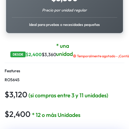
Precio por unidad regular
Ideal para pruebas o necesidades pequeñas
* una
unidad
$
2,400
$
3,360
DESDE
🔴 Temporalmente agotado - ¡Contác
Features
RO5645
$
3,120
(si compras entre 3 y 11 unidades)
$
2,400
* 12 o más Unidades