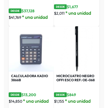
$
1,677
DESDE
$
37,128
DESDE
* una unidad
$
2,011
* una unidad
$
41,769
CALCULADORA KADIO
MICROCUATRO NEGRO
3866B
OFFI ESCO REF: OE-068
$
13,200
$
849
DESDE
DESDE
* una unidad
* una unidad
$
14,850
$
1,155