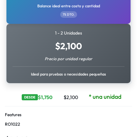
Balance ideal entre costo y cantidad
7% DTO.
1 - 2 Unidades
$
2,100
Precio por unidad regular
Ideal para pruebas o necesidades pequeñas
* una unidad
$
1,750
$
2,100
DESDE
Features
RO1022