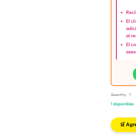
Reci
El c
adic
al r
El c
ases
Quantity:
1
1 disponibles