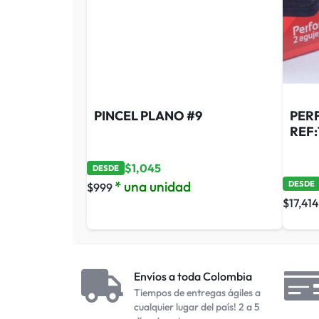
PINCEL PLANO #9
PER
REF:
$
1,045
DESDE
* una unidad
DESDE
$
999
$
17,414
Envíos a toda Colombia
Tiempos de entregas ágiles a
cualquier lugar del país! 2 a 5