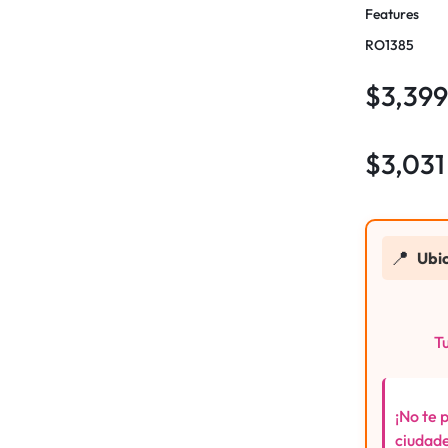
Features
RO1385
$
3,39
$
3,031
📍
Ubi
Tu
¡No te 
ciudade