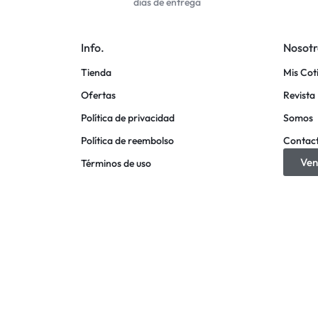
días de entrega
Info.
Nosotr
Tienda
Mis Cot
Ofertas
Revista 
Política de privacidad
Somos
Política de reembolso
Contac
Ven
Términos de uso